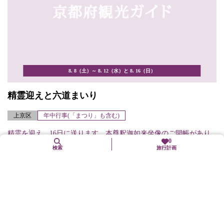
8. 8（土）～ 8. 12（水）と 8. 16（日）
精霊迎えと六道まいり
上京区
年中行事(「まつり」も含む)
精霊を迎え、16日に送ります。本尊釈迦如来坐像のご開帳があり
0
ます。
検索
旅行計画