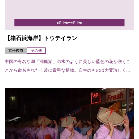
8月中旬〜9月中旬
【箱石浜海岸】トウテイラン
京丹後市
その他
中国の有名な湖「洞庭湖」の水のように美しい藍色の花が咲くこ
とから命名された非常に貴重な植物。自生のものは大変珍しく...