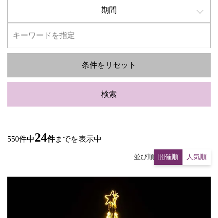
期間
条件をリセット
検索
24
550件中
件
までを表示中
並び順
開催順
人気順