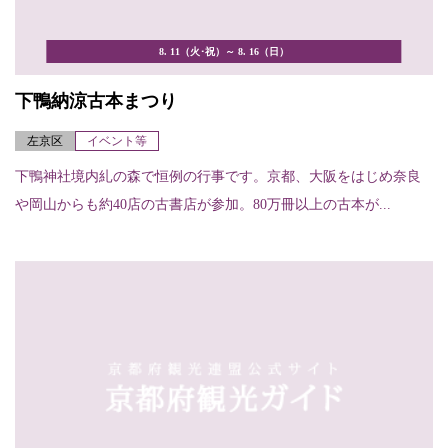
8. 11（火･祝）～ 8. 16（日）
下鴨納涼古本まつり
左京区
イベント等
下鴨神社境内糺の森で恒例の行事です。京都、大阪をはじめ奈良
や岡山からも約40店の古書店が参加。80万冊以上の古本が...