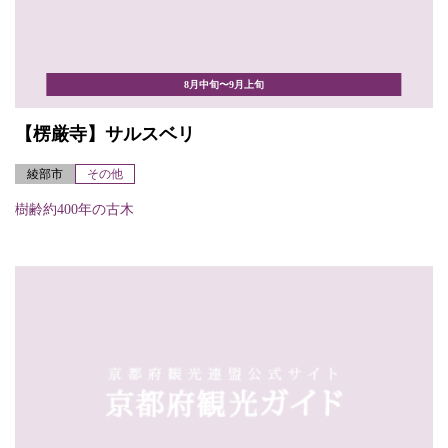
8月中旬〜9月上旬
【楞厳寺】サルスベリ
綾部市
その他
樹齢約400年の古木