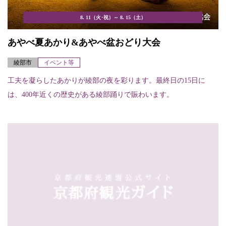
8. 11（火･祝）～ 8. 15（土）
あやべ夏あかり&あやべ盆おどり大会
綾部市
イベント等
工夫を凝らしたあかりが綾部の夜を彩ります。最終日の15日に
は、400年近くの歴史がある綾部踊りで賑わいます。