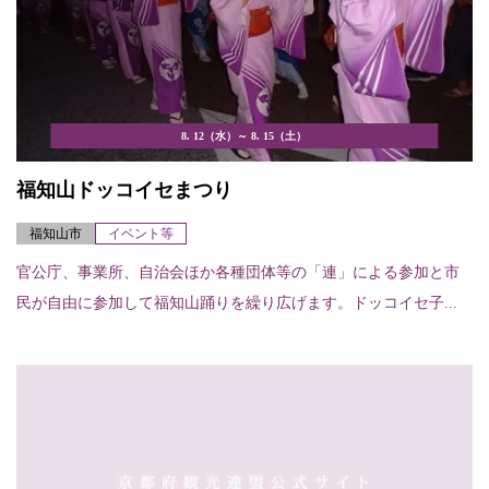
8. 12（水）～ 8. 15（土）
福知山ドッコイセまつり
福知山市
イベント等
官公庁、事業所、自治会ほか各種団体等の「連」による参加と市
民が自由に参加して福知山踊りを繰り広げます。ドッコイセ子...