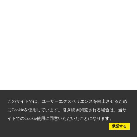
サイトマップ
もうひとつの京都メディアライブラリー（外部サイト）
関連サイト
京都「文化」観光
京都戦乱のきずな
新しい京都観光を動画で紹介
京都府認証 優良住宅宿泊施設
このサイトでは、ユーザーエクスペリエンスを向上させるため
京都府認証 安心のお宿
にCookieを使用しています。引き続き閲覧される場合は、当サ
イトでのCookie使用に同意いただいたことになります。
京都人材育成コンテンツ
承諾する
京都観光チャレンジ事業成果集