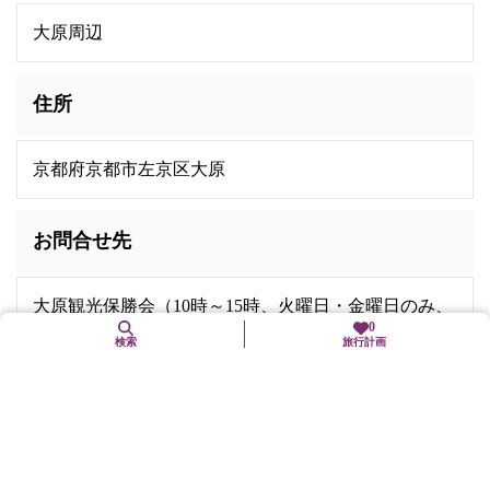
大原周辺
住所
京都府京都市左京区大原
お問合せ先
大原観光保勝会（10時～15時、火曜日・金曜日のみ、
0
その他、イベント等で変更あり、ホームページ記載）
検索
旅行計画
電話番号:
075-744-2148
交通機関