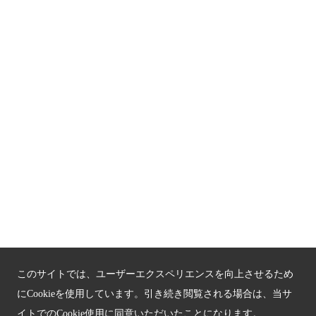
京都人材育成コンテンツ
京都観光チャレンジ事業成果集
Global Web Site
京都府文化観光大使
公益社団法人
京都府観光連盟
〒602-8570
京都市上京区下立売通新町西入薮ノ内町
府庁2号館3階
TEL：075-411-9990
FAX：075-411-9993
このサイトでは、ユーザーエクスペリエンスを向上させるため
にCookieを使用しています。引き続き閲覧される場合は、当サ
イトでのCookie使用に同意いただいたことになります。