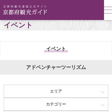
イベント
イベント
アドベンチャーツーリズム
エリア
カテゴリー