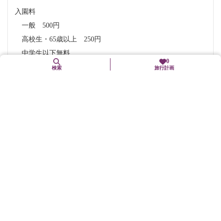
入園料
一般 500円
高校生・65歳以上 250円
中学生以下無料
0
※障がい者手帳等をお持ちの方（介護者も含む）は証明書提
検索
旅行計画
示で無料
交通機関
地下鉄烏丸線「北山」駅下車、3番出口すぐ
地下鉄烏丸線「北大路」駅下車、3番出口を東へ徒歩約10分
市バス「植物園前」、または京都バス「植物園前」下車、徒
歩約5分
駐車場