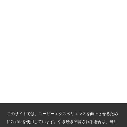
京都人材育成コンテンツ
京都観光チャレンジ事業成果集
Global Web Site
京都府文化観光大使
公益社団法人
京都府観光連盟
〒602-8570
京都市上京区下立売通新町西入薮ノ内町
府庁2号館3階
TEL：075-411-9990
FAX：075-411-9993
このサイトでは、ユーザーエクスペリエンスを向上させるため
にCookieを使用しています。引き続き閲覧される場合は、当サ