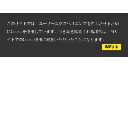
京都府認証 安心のお宿
京都人材育成コンテンツ
このサイトでは、ユーザーエクスペリエンスを向上させるため
京都観光チャレンジ事業成果集
にCookieを使用しています。引き続き閲覧される場合は、当サ
イトでのCookie使用に同意いただいたことになります。
Global Web Site
承諾する
京都府文化観光大使
公益社団法人
京都府観光連盟
〒602-8570
京都市上京区下立売通新町西入薮ノ内町
府庁2号館3階
TEL：075-411-9990
FAX：075-411-9993