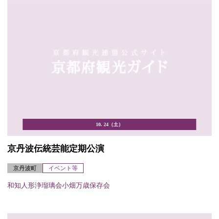
10. 24（土）
京丹波伝統芸能定期公演
京丹波町
イベント等
和知人形浄瑠璃会小畑万歳保存会