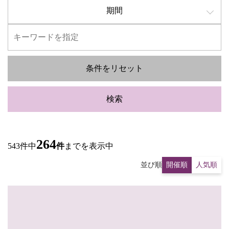
期間
条件をリセット
検索
264
543件中
件
までを表示中
並び順
開催順
人気順