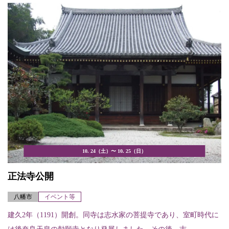
10. 24（土）〜 10. 25（日）
正法寺公開
八幡市
イベント等
建久2年（1191）開創。同寺は志水家の菩提寺であり、室町時代に