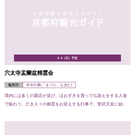
8. 9（日）予定
穴太寺盂蘭盆精霊会
亀岡市
年中行事(「まつり」も含む)
境内には多くの露店が並び、ほおずきを買って仏迎えをする人達
で賑わう。亡き人々の御霊をお迎えする行事で、聖武天皇に始...