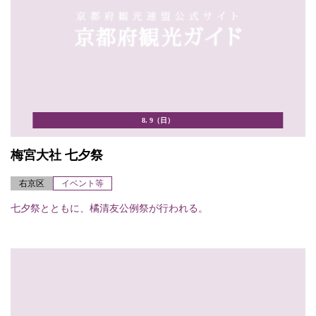
8. 9（日）
梅宮大社 七夕祭
右京区
イベント等
七夕祭とともに、橘清友公例祭が行われる。