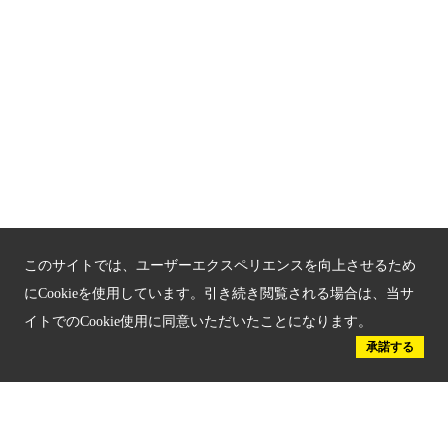
サイトマップ
もうひとつの京都メディアライブラリー（外部サイト）
関連サイト
京都「文化」観光
京都戦乱のきずな
このサイトでは、ユーザーエクスペリエンスを向上させるため
新しい京都観光を動画で紹介
にCookieを使用しています。引き続き閲覧される場合は、当サ
京都府認証 優良住宅宿泊施設
イトでのCookie使用に同意いただいたことになります。
承諾する
京都府認証 安心のお宿
京都人材育成コンテンツ