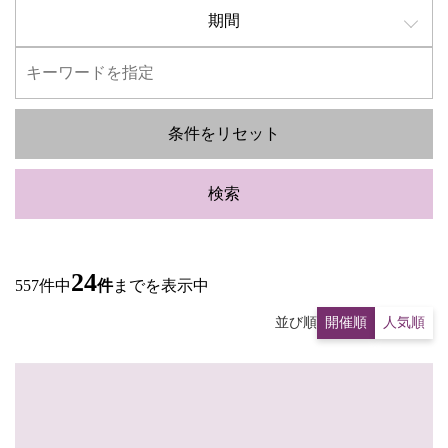
期間
条件をリセット
検索
24
557件中
件
までを表示中
並び順
開催順
人気順