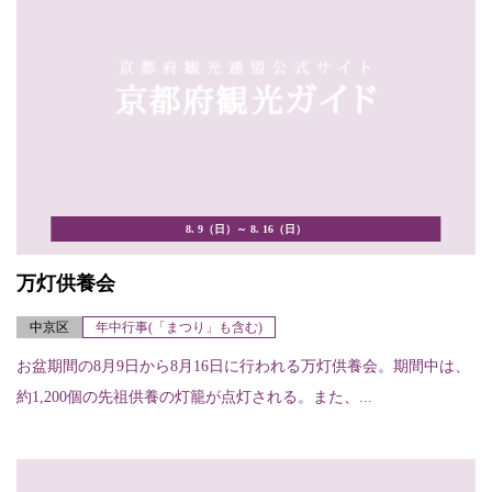
8. 9（日）～ 8. 16（日）
万灯供養会
中京区
年中行事(「まつり」も含む)
お盆期間の8月9日から8月16日に行われる万灯供養会。期間中は、
約1,200個の先祖供養の灯籠が点灯される。また、...