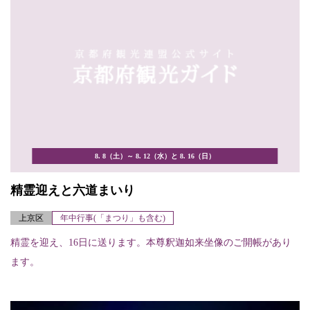
8. 8（土）～ 8. 12（水）と 8. 16（日）
精霊迎えと六道まいり
上京区
年中行事(「まつり」も含む)
精霊を迎え、16日に送ります。本尊釈迦如来坐像のご開帳があり
ます。