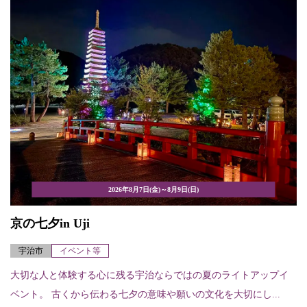
2026年8月7日(金)～8月9日(日)
京の七夕in Uji
宇治市
イベント等
大切な人と体験する心に残る宇治ならではの夏のライトアップイ
ベント。 古くから伝わる七夕の意味や願いの文化を大切にし...