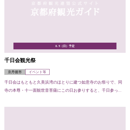
8. 9（日）予定
千日会観光祭
京丹後市
イベント等
千日会はもともと久美浜湾のほとりに建つ如意寺のお祭りで、同
寺の本尊・十一面観世音菩薩にこの日お参りすると、千日参っ...