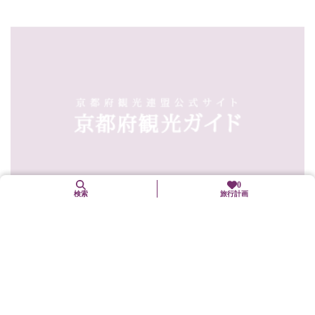
0
検索
旅行計画
8. 7（金）～ 8. 10（月）
六道まいり
東山区
年中行事(「まつり」も含む)
平安の昔、京の都人が野辺の送りをした鳥辺野の入口に位置した
ことより、あの世とこの世の境「六道の辻」とされ、お盆には...