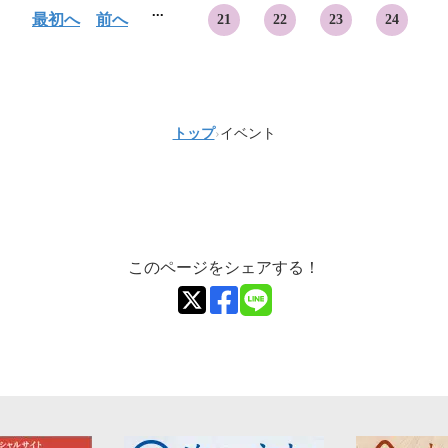
...
最初へ
前へ
21
22
23
24
トップ
›
イベント
このページをシェアする！