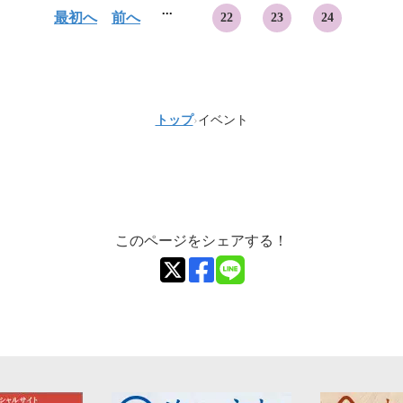
...
最初へ
前へ
22
23
24
トップ
›
イベント
このページをシェアする！