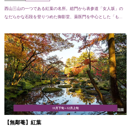
西山三山の一つである紅葉の名所。総門から表参道「女人坂」の
なだらかな石段を登りつめた御影堂、薬医門を中心とした「も...
11月下旬～12月上旬
【無鄰菴】紅葉