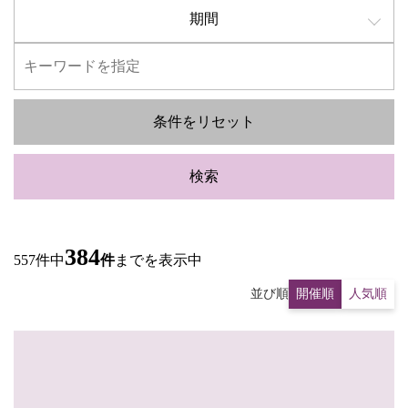
期間
条件をリセット
検索
384
557件中
件
までを表示中
並び順
開催順
人気順