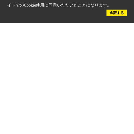
新しい京都観光を動画で紹介
イトでのCookie使用に同意いただいたことになります。
承諾する
京都府認証 優良住宅宿泊施設
京都府認証 安心のお宿
京都人材育成コンテンツ
京都観光チャレンジ事業成果集
Global Web Site
京都府文化観光大使
公益社団法人
京都府観光連盟