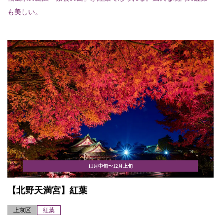
も美しい。
11月中旬〜12月上旬
【北野天満宮】紅葉
上京区
紅葉