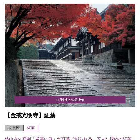
11月中旬〜12月上旬
【金戒光明寺】紅葉
左京区
紅葉
枯山水の庭園「紫雲の庭」が紅葉で彩られる。広大な境内の紅葉