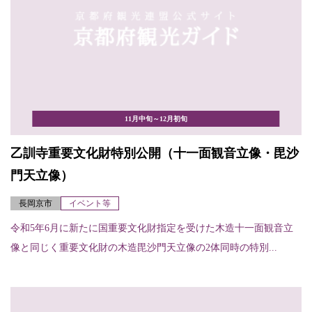
11月中旬～12月初旬
乙訓寺重要文化財特別公開（十一面観音立像・毘沙
門天立像）
長岡京市
イベント等
令和5年6月に新たに国重要文化財指定を受けた木造十一面観音立
像と同じく重要文化財の木造毘沙門天立像の2体同時の特別...