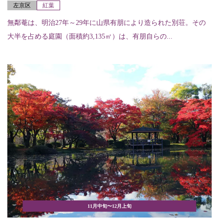
左京区
紅葉
無鄰菴は、明治27年～29年に山県有朋により造られた別荘。その
大半を占める庭園（面積約3,135㎡）は、有朋自らの...
11月中旬〜12月上旬