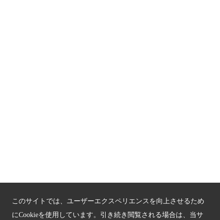
ダウンロード素材
アクセス
プライバシーポリシー
お問い合わせ
サイトマップ
もうひとつの京都メディアライブラリー（外部サイト）
関連サイト
京都「文化」観光
京都戦乱のきずな
このサイトでは、ユーザーエクスペリエンスを向上させるため
にCookieを使用しています。引き続き閲覧される場合は、当サ