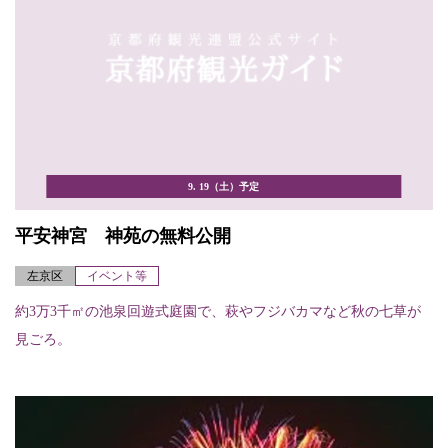
9. 19（土）予定
平安神宮 神苑の無料公開
左京区
イベント等
約3万3千㎡の池泉回遊式庭園で、萩やフジバカマなど秋の七草が
見ごろ。