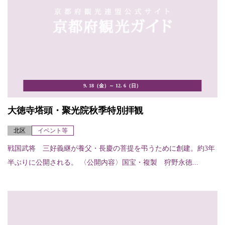
9. 18（金）～ 12. 6（日）
大徳寺塔頭・聚光院秋季特別拝観
北区
イベント等
戦国武将 三好義継が養父・長慶の菩提を弔うために創建。約3年
半ぶりに公開される。 〈公開内容〉国宝・複製 狩野永徳...