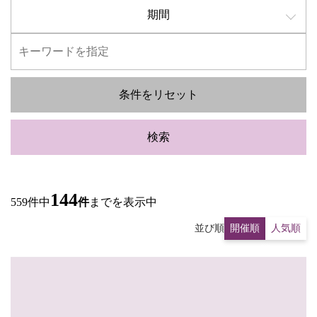
期間
条件をリセット
検索
144
559件中
件
までを表示中
並び順
開催順
人気順