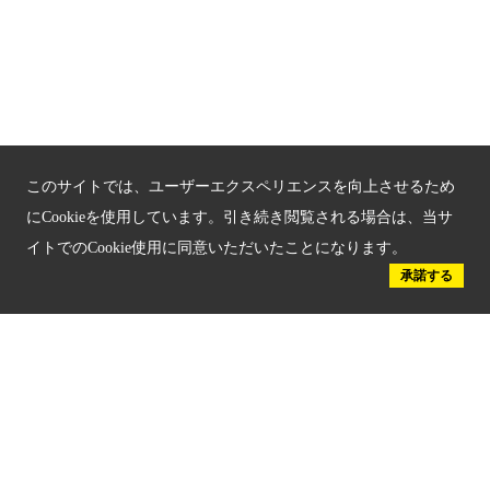
新しい京都観光を動画で紹介
京都府認証 優良住宅宿泊施設
京都府認証 安心のお宿
京都人材育成コンテンツ
このサイトでは、ユーザーエクスペリエンスを向上させるため
京都観光チャレンジ事業成果集
にCookieを使用しています。引き続き閲覧される場合は、当サ
イトでのCookie使用に同意いただいたことになります。
Global Web Site
承諾する
京都府文化観光大使
公益社団法人
京都府観光連盟