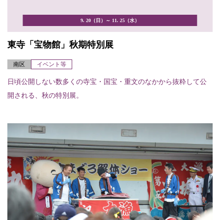
9. 20（日）～ 11. 25（水）
東寺「宝物館」秋期特別展
南区
イベント等
日頃公開しない数多くの寺宝・国宝・重文のなかから抜粋して公
開される、秋の特別展。