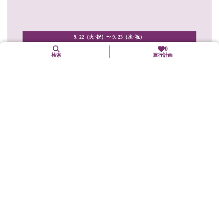
9. 22（火･祝）〜 9. 23（水･祝）
0
検索
旅行計画
晴明神社晴明祭
上京区
年中行事(「まつり」も含む)
祭神は平安中期の天文学者であり、陰陽師の安倍晴明。今日の日
常生活の基準となる、暦術・年中行事・占法などを定めた陰陽...