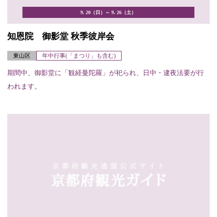
9. 20（日）～ 9. 26（土）
知恩院 御影堂 秋季彼岸会
東山区
年中行事(「まつり」も含む)
期間中、御影堂に「観経曼陀羅」が祀られ、日中・逮夜法要が行
われます。