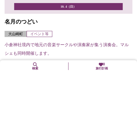
10. 4（日）
名月のつどい
大山崎町
イベント等
小倉神社境内で地元の音楽サークルや演奏家が集う演奏会。マル
シェも同時開催します。
0
検索
旅行計画