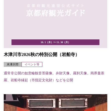
10. 1（木）〜 11. 30（月）
木津川市2026秋の特別公開（岩船寺）
木津川市
イベント等
通常非公開の如意輪観音菩薩像、弁財天像、羅刹天像、両界曼荼
羅、岩船寺縁起（市指定文化財）などを公開