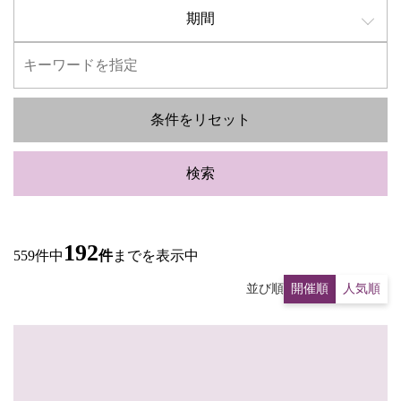
期間
条件をリセット
検索
192
559件中
件
までを表示中
並び順
開催順
人気順