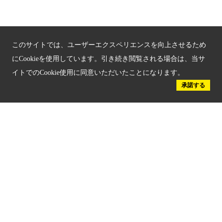
京都人材育成コンテンツ
京都観光チャレンジ事業成果集
このサイトでは、ユーザーエクスペリエンスを向上させるため
Global Web Site
にCookieを使用しています。引き続き閲覧される場合は、当サ
イトでのCookie使用に同意いただいたことになります。
京都府文化観光大使
承諾する
公益社団法人
京都府観光連盟
〒602-8570
京都市上京区下立売通新町西入薮ノ内町
府庁2号館3階
TEL：075-411-9990
FAX：075-411-9993