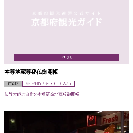
8. 23（日）
本尊地蔵尊秘仏御開帳
西京区
年中行事(「まつり」も含む)
伝教大師ご自作の本尊延命地蔵尊御開帳