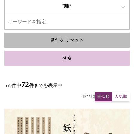
期間
条件をリセット
検索
72
559件中
件
までを表示中
並び順
開催順
人気順