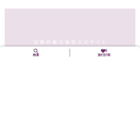
0
検索
旅行計画
8. 24（月）予定
あげ松（松あげ）
南丹市
年中行事(「まつり」も含む)
高さ20ｍの「灯篭木」という大松明の上にある「火うけ」に松の
芯で作った松明に火をつけ投げ入れる。燃え落ちる火が夜空...