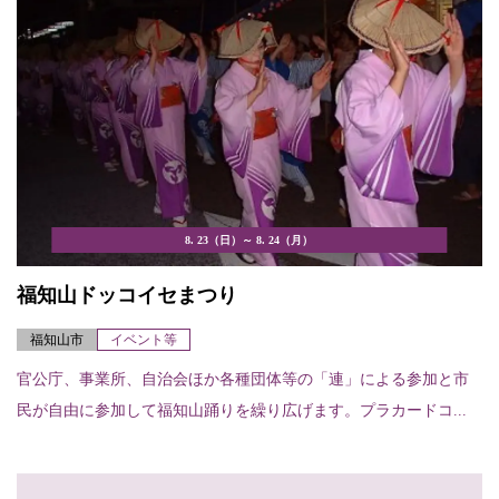
8. 23（日）～ 8. 24（月）
福知山ドッコイセまつり
福知山市
イベント等
官公庁、事業所、自治会ほか各種団体等の「連」による参加と市
民が自由に参加して福知山踊りを繰り広げます。プラカードコ...