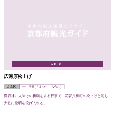
8. 24（月）
広河原松上げ
左京区
年中行事(「まつり」も含む)
愛宕神に火除けの祈願をする行事で、花背八桝町の松上げと同じ
大笠に松明を投げ入れる。