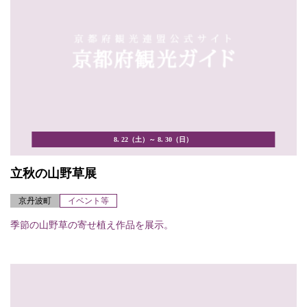
8. 22（土）～ 8. 30（日）
立秋の山野草展
京丹波町
イベント等
季節の山野草の寄せ植え作品を展示。