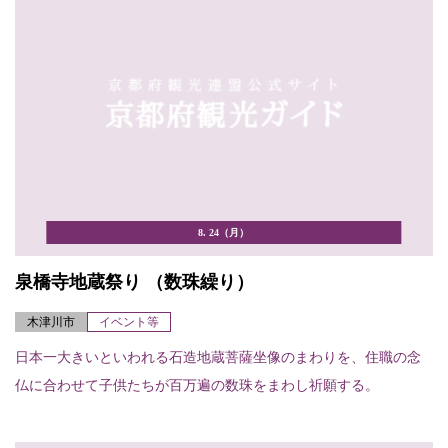
8. 24（月）
泉橋寺地蔵祭り （数珠繰り）
木津川市
イベント等
日本一大きいといわれる石造地蔵菩薩坐像のまわりを、住職の念
仏に合わせて子供たちが百万遍の数珠をまわし祈願する。