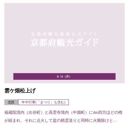
8. 24（月）
雲ケ畑松上げ
北区
年中行事(「まつり」も含む)
福蔵院境内（出谷町）と高雲寺境内（中畑町）に4m四方ほどの櫓
が組まれ、それに点火して盆の精霊送りと同時に火難除けと...