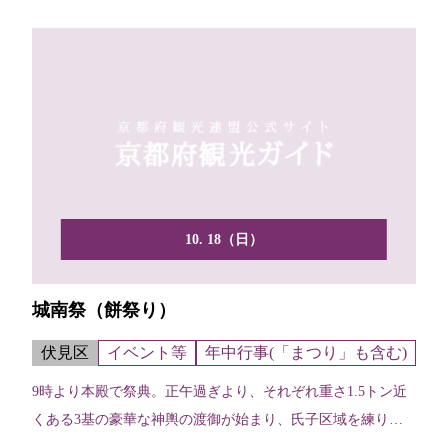
10. 18（日）
城南祭（餅祭り）
伏見区
イベント等
年中行事(「まつり」も含む)
9時より本殿で祭典。正午過ぎより、それぞれ重さ1.5トン近
くある3基の豪華な神輿の渡御が始まり、氏子区域を練り歩
く...