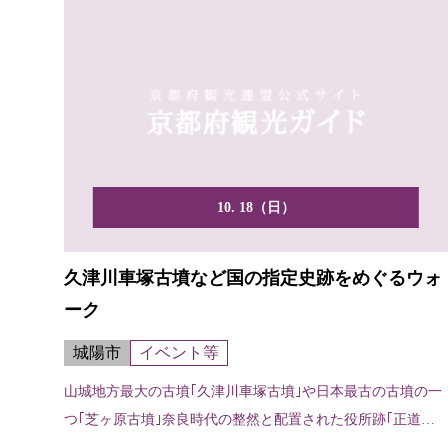
10. 18（日）
久津川車塚古墳など国の指定史跡をめぐるウォ
ーク
城陽市
イベント等
山城地方最大の古墳｢久津川車塚古墳｣や日本最古の古墳の一
つ｢芝ヶ原古墳｣奈良時代の整然と配置された役所跡｢正道官
衙...