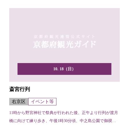
10. 18（日）
斎宮行列
右京区
イベント等
11時から野宮神社で祭典が行われた後、正午より行列が渡月
橋に向けて練り歩き、午後1時30分頃、中之島公園で御禊の
儀...