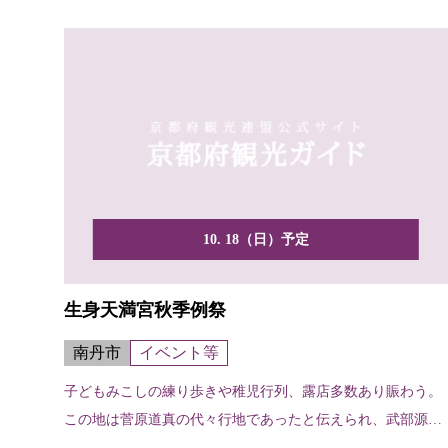
10. 18（日）予定
生身天満宮秋季例祭
南丹市
イベント等
子どもみこしの練り歩きや稚児行列、露店多数あり賑わう。
この地は菅原道真の代々行地であったと伝えられ、武部源蔵
が道真...