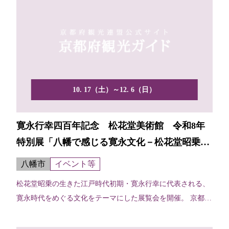
10. 17（土）～12. 6（日）
寛永行幸四百年記念 松花堂美術館 令和8年
特別展「八幡で感じる寛永文化－松花堂昭乗の
書画、茶の湯－」
八幡市
イベント等
松花堂昭乗の生きた江戸時代初期・寛永行幸に代表される、
寛永時代をめぐる文化をテーマにした展覧会を開催。 京都非
公開...