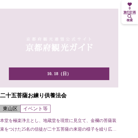
0
旅行計画
検索
10. 18（日）
二十五菩薩お練り供養法会
東山区
イベント等
本堂を極楽浄土とし、地蔵堂を現世に見立て、金襴の菩薩装
束をつけた25名の信徒が二十五菩薩の来迎の様子を繰り広げ
る。...