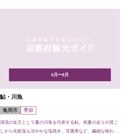
6月〜8月
鮎・川魚
亀岡市
季節
清流の女王として夏の川魚を代表する鮎。初夏の走りの背ご
しから化粧塩も涼やかな塩焼き、甘露煮など、繊細な味わい
を楽し...