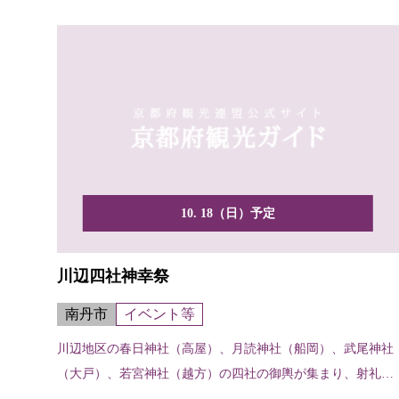
10. 18（日）予定
川辺四社神幸祭
南丹市
イベント等
川辺地区の春日神社（高屋）、月読神社（船岡）、武尾神社
（大戸）、若宮神社（越方）の四社の御輿が集まり、射礼と
角刀の...