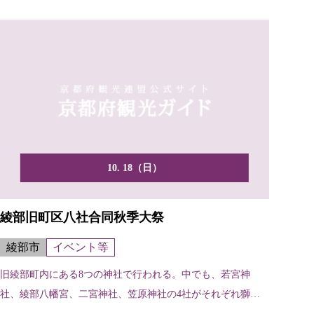
10. 18（日）
綾部旧町区八社合同秋季大祭
綾部市
イベント等
旧綾部町内にある8つの神社で行われる。中でも、若宮神
社、綾部八幡宮、二宮神社、笠原神社の4社がそれぞれ獅子
舞、鉾、...