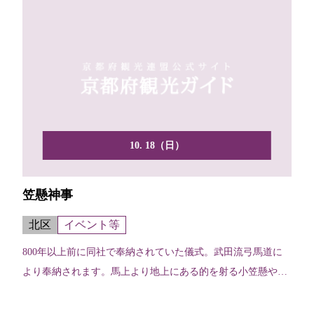
10. 18（日）
笠懸神事
北区
イベント等
800年以上前に同社で奉納されていた儀式。武田流弓馬道に
より奉納されます。馬上より地上にある的を射る小笠懸や、
水平...