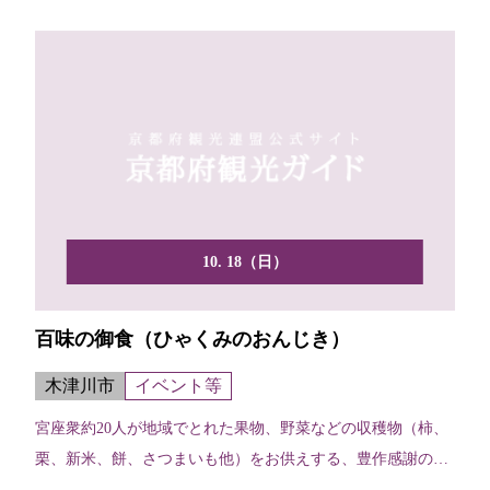
10. 18（日）
百味の御食（ひゃくみのおんじき）
木津川市
イベント等
宮座衆約20人が地域でとれた果物、野菜などの収穫物（柿、
栗、新米、餅、さつまいも他）をお供えする、豊作感謝の祭
り。...