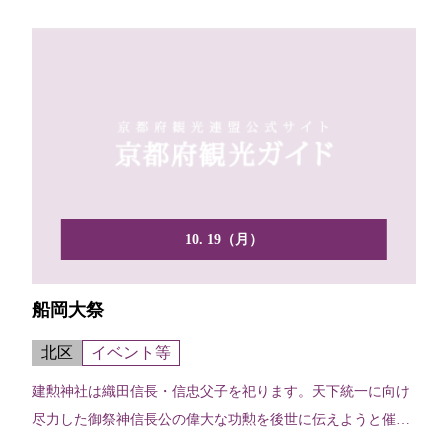
10. 19（月）
船岡大祭
北区
イベント等
建勲神社は織田信長・信忠父子を祀ります。天下統一に向け
尽力した御祭神信長公の偉大な功勲を後世に伝えようと催さ
れる祭...