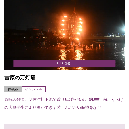
8. 16（日）
吉原の万灯籠
舞鶴市
イベント等
19時30分頃、伊佐津川下流で繰り広げられる。約300年前、くらげ
の大量発生により漁ができず苦しんだため海神をなだ...