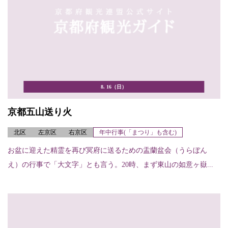
8. 16（日）
京都五山送り火
北区
左京区
右京区
年中行事(「まつり」も含む)
お盆に迎えた精霊を再び冥府に送るための盂蘭盆会（うらぼん
え）の行事で「大文字」とも言う。20時、まず東山の如意ヶ嶽...