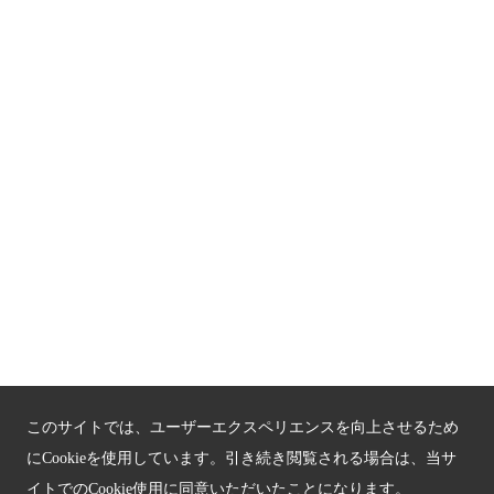
もうひとつの京都メディアライブラリー（外部サイト）
関連サイト
京都「文化」観光
京都戦乱のきずな
新しい京都観光を動画で紹介
京都府認証 優良住宅宿泊施設
京都府認証 安心のお宿
京都人材育成コンテンツ
このサイトでは、ユーザーエクスペリエンスを向上させるため
京都観光チャレンジ事業成果集
にCookieを使用しています。引き続き閲覧される場合は、当サ
イトでのCookie使用に同意いただいたことになります。