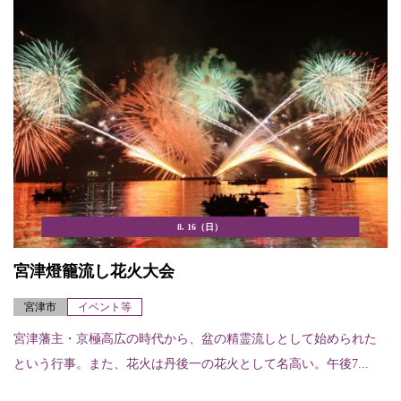
8. 16（日）
宮津燈籠流し花火大会
宮津市
イベント等
宮津藩主・京極高広の時代から、盆の精霊流しとして始められた
という行事。また、花火は丹後一の花火として名高い。午後7...