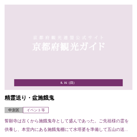
8. 16（日）
精霊送り・盆施餓鬼
中京区
イベント等
誓願寺は古くから施餓鬼寺として盛んであった。ご先祖様の霊を
供養し、本堂内にある施餓鬼棚にて水塔婆を準備して五山の送...