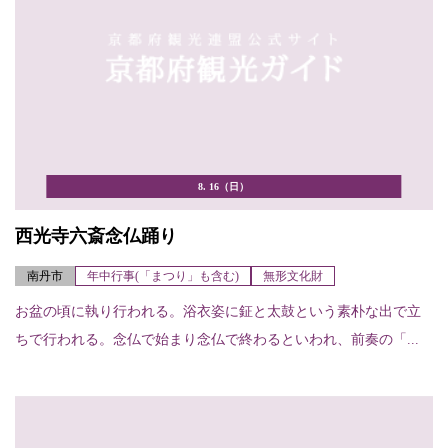
8. 16（日）
西光寺六斎念仏踊り
南丹市
年中行事(「まつり」も含む)
無形文化財
お盆の頃に執り行われる。浴衣姿に鉦と太鼓という素朴な出で立
ちで行われる。念仏で始まり念仏で終わるといわれ、前奏の「...