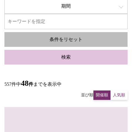
期間
条件をリセット
検索
48
557件中
件
までを表示中
並び順
開催順
人気順