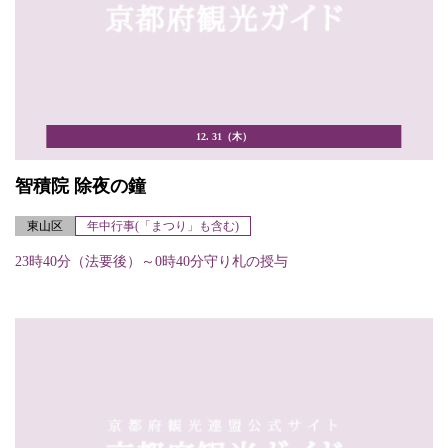
12. 31（木）
智積院 除夜の鐘
東山区
年中行事(「まつり」も含む)
23時40分（法要後）～0時40分守り札の授与