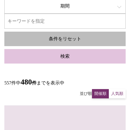
期間
条件をリセット
検索
480
557件中
件
までを表示中
並び順
開催順
人気順