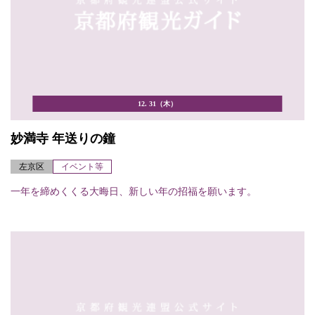
12. 31（木）
妙満寺 年送りの鐘
左京区
イベント等
一年を締めくくる大晦日、新しい年の招福を願います。