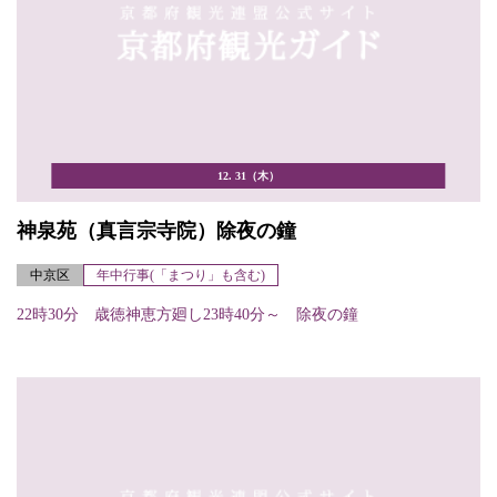
12. 31（木）
神泉苑（真言宗寺院）除夜の鐘
中京区
年中行事(「まつり」も含む)
22時30分 歳徳神恵方廻し23時40分～ 除夜の鐘