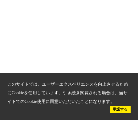
京都「文化」観光
京都戦乱のきずな
新しい京都観光を動画で紹介
京都府認証 優良住宅宿泊施設
京都府認証 安心のお宿
京都人材育成コンテンツ
このサイトでは、ユーザーエクスペリエンスを向上させるため
京都観光チャレンジ事業成果集
にCookieを使用しています。引き続き閲覧される場合は、当サ
イトでのCookie使用に同意いただいたことになります。
Global Web Site
承諾する
京都府文化観光大使