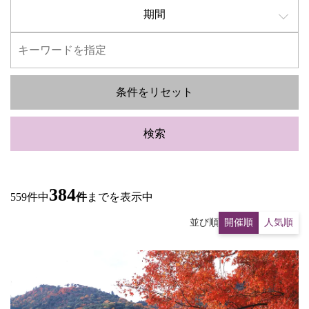
期間
条件をリセット
検索
384
559件中
件
までを表示中
並び順
開催順
人気順