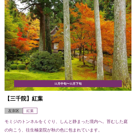
11月中旬〜11月下旬
【三千院】紅葉
左京区
紅葉
モミジのトンネルをくぐり、しんと静まった境内へ。苔むした庭
の向こう、往生極楽院が秋の色に包まれています。