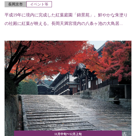
長岡京市
イベント等
平成19年に境内に完成した紅葉庭園「錦景苑」。鮮やかな朱塗り
の社殿に紅葉が映える。長岡天満宮境内の八条ヶ池の大鳥居...
11月中旬〜12月上旬