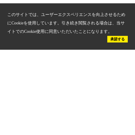
京都戦乱のきずな
このサイトでは、ユーザーエクスペリエンスを向上させるため
にCookieを使用しています。引き続き閲覧される場合は、当サ
新しい京都観光を動画で紹介
イトでのCookie使用に同意いただいたことになります。
承諾する
京都府認証 優良住宅宿泊施設
京都府認証 安心のお宿
京都人材育成コンテンツ
京都観光チャレンジ事業成果集
Global Web Site
京都府文化観光大使