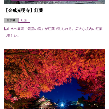
【金戒光明寺】紅葉
左京区
紅葉
枯山水の庭園「紫雲の庭」が紅葉で彩られる。広大な境内の紅葉
も美しい。