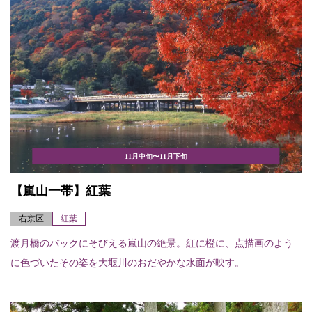
11月中旬〜11月下旬
【嵐山一帯】紅葉
右京区
紅葉
渡月橋のバックにそびえる嵐山の絶景。紅に橙に、点描画のよう
に色づいたその姿を大堰川のおだやかな水面が映す。