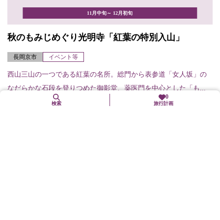
11月中旬～ 12月初旬
秋のもみじめぐり光明寺「紅葉の特別入山」
長岡京市
イベント等
西山三山の一つである紅葉の名所。総門から表参道「女人坂」の
なだらかな石段を登りつめた御影堂、薬医門を中心とした「も...
0
検索
旅行計画