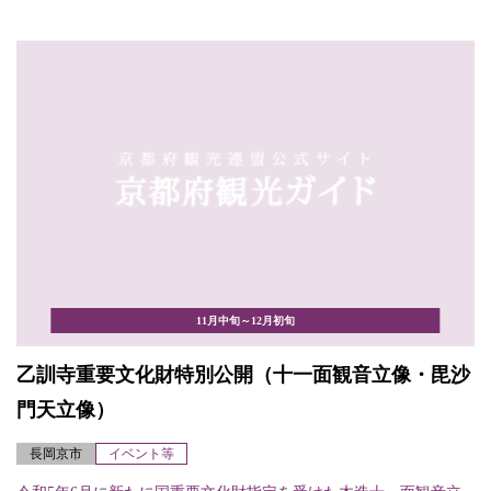
11月中旬～12月初旬
乙訓寺重要文化財特別公開（十一面観音立像・毘沙
門天立像）
長岡京市
イベント等