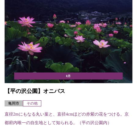
8月
【平の沢公園】オニバス
亀岡市
その他
直径2mにもなる丸い葉と、直径4cmほどの赤紫の花をつける。京
都府内唯一の自生地として知られる。（平の沢公園内）