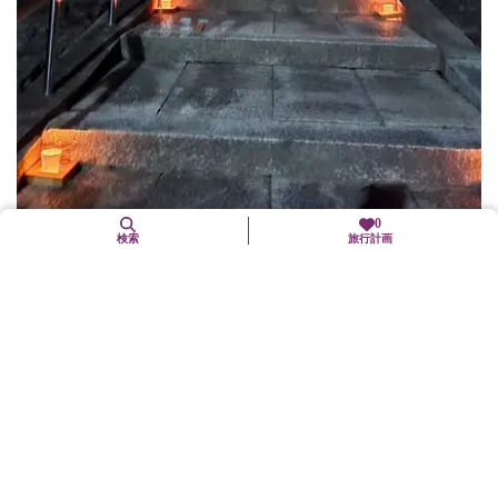
0
検索
旅行計画
8. 16（日）
精霊会
大山崎町
イベント等
盆の間お迎えした御精霊の安楽を祈念して本堂の周りに灯篭吊る
し、灯明を灯しお送りします。