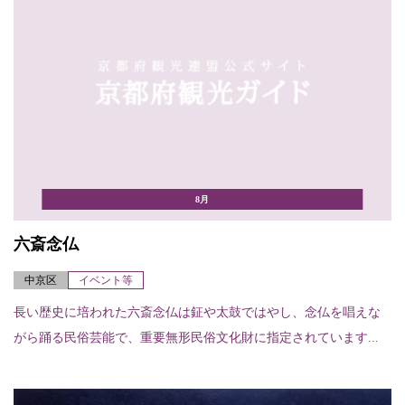
8月
六斎念仏
中京区
イベント等
長い歴史に培われた六斎念仏は鉦や太鼓ではやし、念仏を唱えな
がら踊る民俗芸能で、重要無形民俗文化財に指定されています...