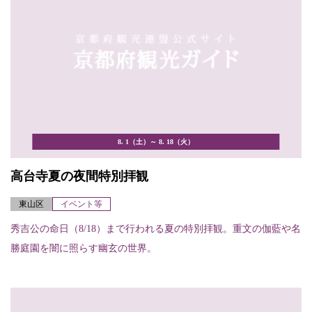
8. 1（土）～ 8. 18（火）
高台寺夏の夜間特別拝観
東山区
イベント等
秀吉公の命日（8/18）まで行われる夏の特別拝観。重文の伽藍や名
勝庭園を闇に照らす幽玄の世界。