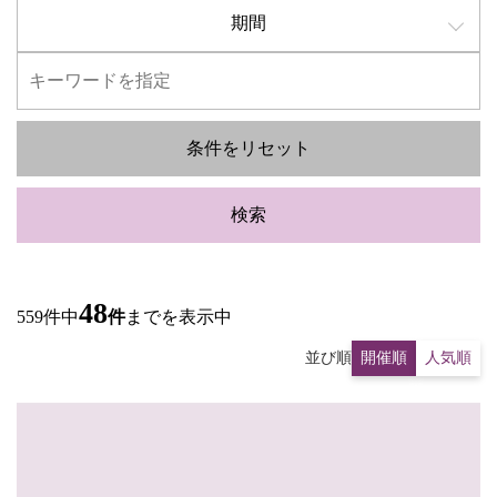
期間
条件をリセット
検索
48
559件中
件
までを表示中
並び順
開催順
人気順