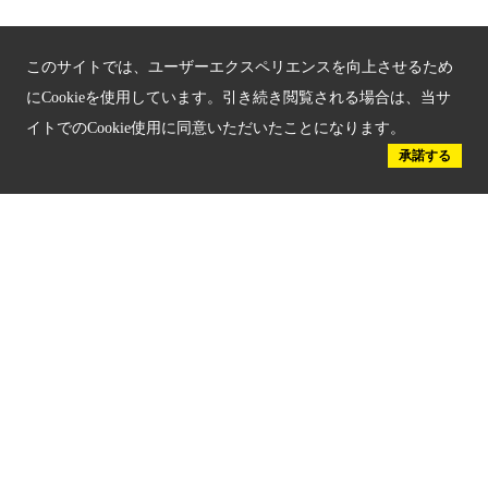
京都観光チャレンジ事業成果集
このサイトでは、ユーザーエクスペリエンスを向上させるため
Global Web Site
にCookieを使用しています。引き続き閲覧される場合は、当サ
イトでのCookie使用に同意いただいたことになります。
京都府文化観光大使
承諾する
公益社団法人
京都府観光連盟
〒602-8570
京都市上京区下立売通新町西入薮ノ内町
府庁2号館3階
TEL：075-411-9990
FAX：075-411-9993
© 2023 Kyoto Tourism Federation.