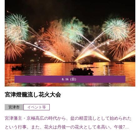
8. 16（日）
宮津燈籠流し花火大会
宮津市
イベント等
宮津藩主・京極高広の時代から、盆の精霊流しとして始められた
という行事。また、花火は丹後一の花火として名高い。午後7...