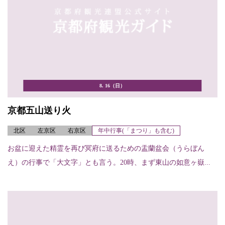
8. 16（日）
京都五山送り火
北区
左京区
右京区
年中行事(「まつり」も含む)
お盆に迎えた精霊を再び冥府に送るための盂蘭盆会（うらぼん
え）の行事で「大文字」とも言う。20時、まず東山の如意ヶ嶽...