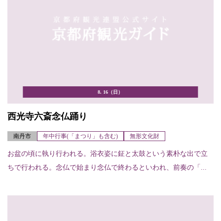
8. 16（日）
西光寺六斎念仏踊り
南丹市
年中行事(「まつり」も含む)
無形文化財
お盆の頃に執り行われる。浴衣姿に鉦と太鼓という素朴な出で立
ちで行われる。念仏で始まり念仏で終わるといわれ、前奏の「...