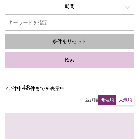
期間
条件をリセット
検索
48
557件中
件
までを表示中
並び順
開催順
人気順