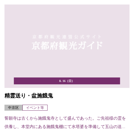
8. 16（日）
精霊送り・盆施餓鬼
中京区
イベント等
誓願寺は古くから施餓鬼寺として盛んであった。ご先祖様の霊を
供養し、本堂内にある施餓鬼棚にて水塔婆を準備して五山の送...