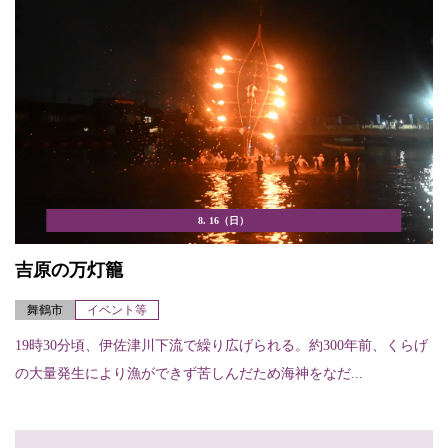
8. 16（日）
吉原の万灯籠
舞鶴市
イベント等
19時30分頃、伊佐津川下流で繰り広げられる。約300年前、くらげ
の大量発生により漁ができず苦しんだため海神をなだ...