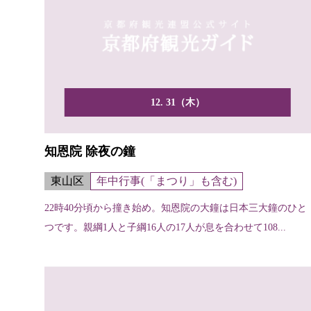
12. 31（木）
知恩院 除夜の鐘
東山区
年中行事(「まつり」も含む)
22時40分頃から撞き始め。知恩院の大鐘は日本三大鐘のひと
つです。親綱1人と子綱16人の17人が息を合わせて108...