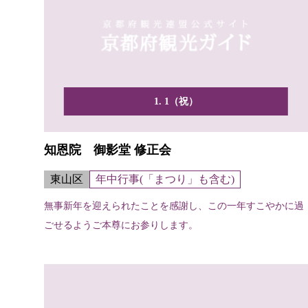
1. 1（祝）
知恩院 御影堂 修正会
東山区
年中行事(「まつり」も含む)
無事新年を迎えられたことを感謝し、この一年すこやかに過
ごせるようご本尊にお参りします。