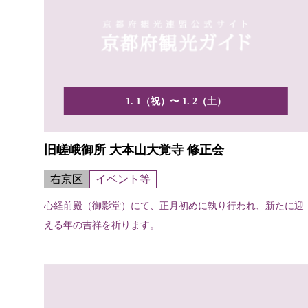
1. 1（祝）〜 1. 2（土）
旧嵯峨御所 大本山大覚寺 修正会
右京区
イベント等
心経前殿（御影堂）にて、正月初めに執り行われ、新たに迎
える年の吉祥を祈ります。