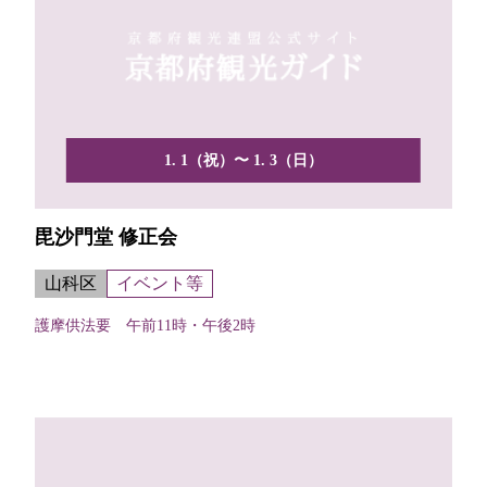
1. 1（祝）〜 1. 3（日）
毘沙門堂 修正会
山科区
イベント等
護摩供法要 午前11時・午後2時