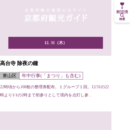
0
旅行計画
検索
12. 31（木）
高台寺 除夜の鐘
東山区
年中行事(「まつり」も含む)
22時頃から108枚の整理券配布。１グループ１回。12/31の22
時より1/1の2時まで初参りとして境内を点灯し参...