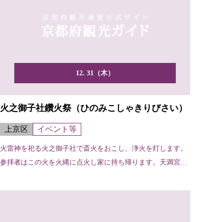
12. 31（木）
火之御子社鑽火祭（ひのみこしゃきりびさい）
上京区
イベント等
火雷神を祀る火之御子社で斎火をおこし、浄火を灯します。
参拝者はこの火を火縄に点火し家に持ち帰ります。天満宮の
おけら...