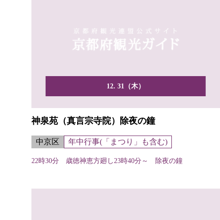
12. 31（木）
神泉苑（真言宗寺院）除夜の鐘
中京区
年中行事(「まつり」も含む)
22時30分 歳徳神恵方廻し23時40分～ 除夜の鐘