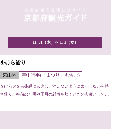
12. 31（木）〜 1. 1（祝）
をけら詣り
東山区
年中行事(「まつり」も含む)
をけら火を吉兆縄に点火し、消えないようにまわしながら持
ち帰り、神前の灯明や正月の雑煮を炊くときの火種として使
い、一...