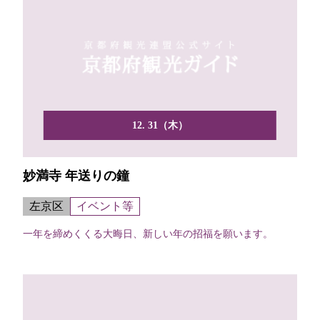
12. 31（木）
妙満寺 年送りの鐘
左京区
イベント等
一年を締めくくる大晦日、新しい年の招福を願います。