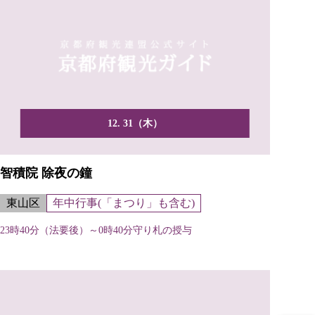
12. 31（木）
智積院 除夜の鐘
東山区
年中行事(「まつり」も含む)
23時40分（法要後）～0時40分守り札の授与