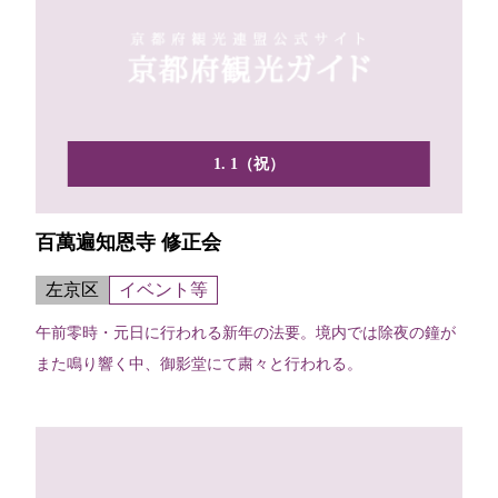
1. 1（祝）
百萬遍知恩寺 修正会
左京区
イベント等
午前零時・元日に行われる新年の法要。境内では除夜の鐘が
また鳴り響く中、御影堂にて粛々と行われる。