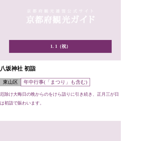
1. 1（祝）
八坂神社 初詣
東山区
年中行事(「まつり」も含む)
厄除け大晦日の晩からのをけら詣りに引き続き、正月三が日
は初詣で賑わいます。