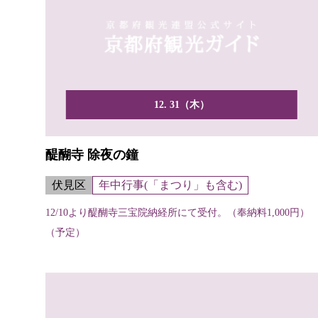
12. 31（木）
醍醐寺 除夜の鐘
伏見区
年中行事(「まつり」も含む)
12/10より醍醐寺三宝院納経所にて受付。（奉納料1,000円）
（予定）