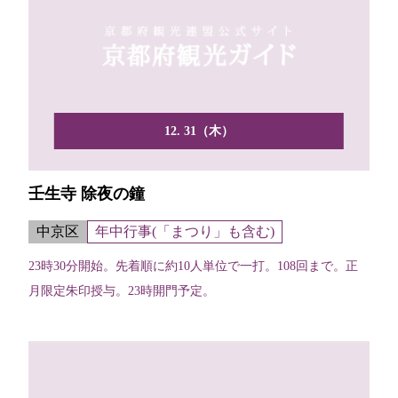
12. 31（木）
壬生寺 除夜の鐘
中京区
年中行事(「まつり」も含む)
23時30分開始。先着順に約10人単位で一打。108回まで。正
月限定朱印授与。23時開門予定。