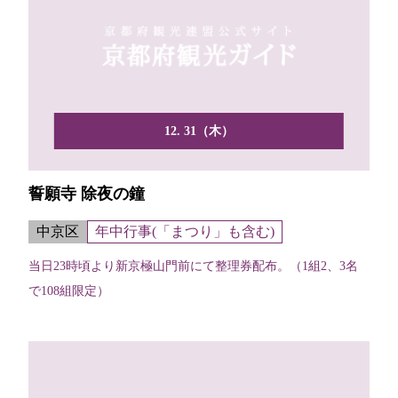
12. 31（木）
誓願寺 除夜の鐘
中京区
年中行事(「まつり」も含む)
当日23時頃より新京極山門前にて整理券配布。（1組2、3名
で108組限定）