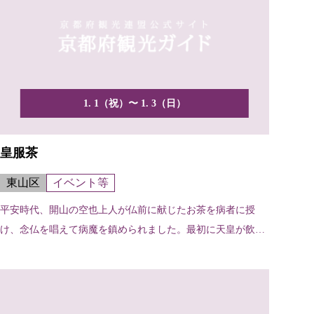
1. 1（祝）〜 1. 3（日）
皇服茶
東山区
イベント等
平安時代、開山の空也上人が仏前に献じたお茶を病者に授
け、念仏を唱えて病魔を鎮められました。最初に天皇が飲ま
れたお茶...