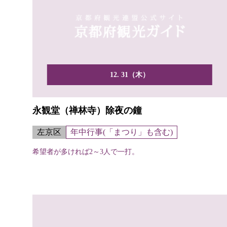
12. 31（木）
永観堂（禅林寺）除夜の鐘
左京区
年中行事(「まつり」も含む)
希望者が多ければ2～3人で一打。