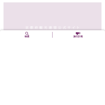
0
検索
旅行計画
8. 24（月）予定
あげ松（松あげ）
南丹市
年中行事(「まつり」も含む)
高さ20ｍの「灯篭木」という大松明の上にある「火うけ」に松の
芯で作った松明に火をつけ投げ入れる。燃え落ちる火が夜空...