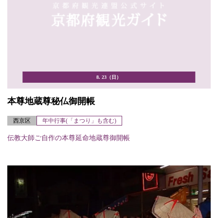
8. 23（日）
本尊地蔵尊秘仏御開帳
西京区
年中行事(「まつり」も含む)
伝教大師ご自作の本尊延命地蔵尊御開帳