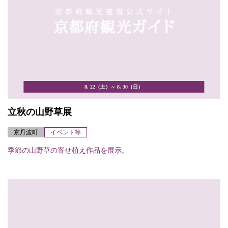
8. 22（土）～ 8. 30（日）
立秋の山野草展
京丹波町
イベント等
季節の山野草の寄せ植え作品を展示。