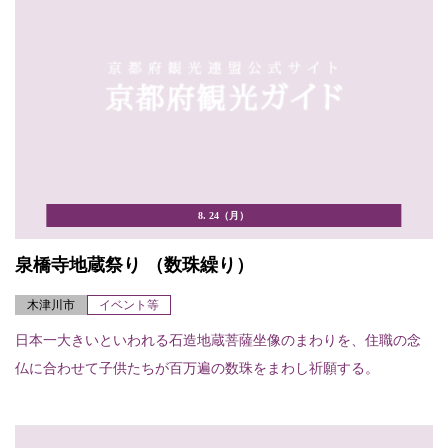
8. 24（月）
泉橋寺地蔵祭り （数珠繰り）
木津川市
イベント等
日本一大きいといわれる石造地蔵菩薩坐像のまわりを、住職の念
仏に合わせて子供たちが百万遍の数珠をまわし祈願する。