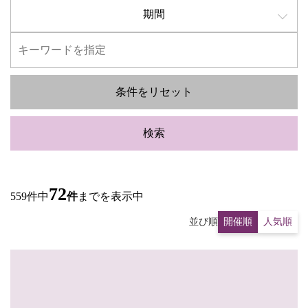
期間
条件をリセット
検索
72
559件中
件
までを表示中
並び順
開催順
人気順