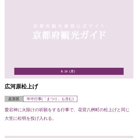
8. 24（月）
広河原松上げ
左京区
年中行事(「まつり」も含む)
愛宕神に火除けの祈願をする行事で、花背八桝町の松上げと同じ
大笠に松明を投げ入れる。