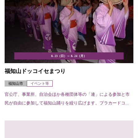
8. 23（日）～ 8. 24（月）
福知山ドッコイセまつり
福知山市
イベント等
官公庁、事業所、自治会ほか各種団体等の「連」による参加と市
民が自由に参加して福知山踊りを繰り広げます。プラカードコ...