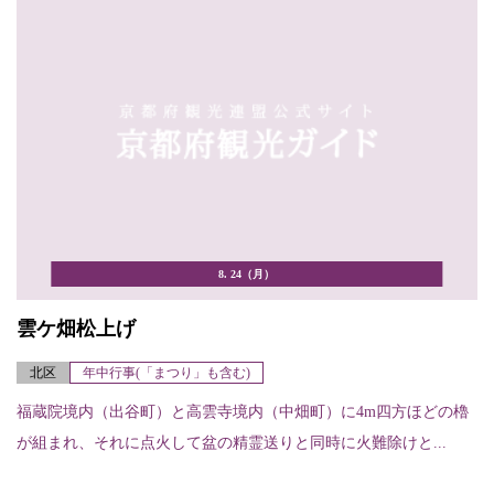
8. 24（月）
雲ケ畑松上げ
北区
年中行事(「まつり」も含む)
福蔵院境内（出谷町）と高雲寺境内（中畑町）に4m四方ほどの櫓
が組まれ、それに点火して盆の精霊送りと同時に火難除けと...