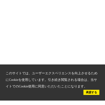
関連サイト
京都「文化」観光
京都戦乱のきずな
新しい京都観光を動画で紹介
京都府認証 優良住宅宿泊施設
京都府認証 安心のお宿
京都人材育成コンテンツ
このサイトでは、ユーザーエクスペリエンスを向上させるため
京都観光チャレンジ事業成果集
にCookieを使用しています。引き続き閲覧される場合は、当サ
イトでのCookie使用に同意いただいたことになります。
Global Web Site
承諾する
京都府文化観光大使