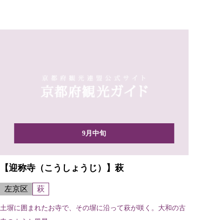
9月中旬
【迎称寺（こうしょうじ）】萩
左京区
萩
土塀に囲まれたお寺で、その塀に沿って萩が咲く。大和の古