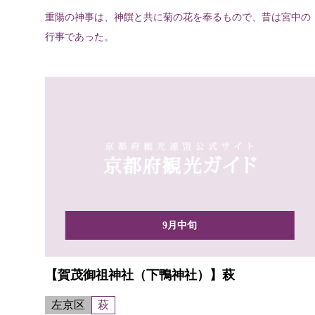
重陽の神事は、神饌と共に菊の花を奉るもので、昔は宮中の
行事であった。
9月中旬
【賀茂御祖神社（下鴨神社）】萩
左京区
萩