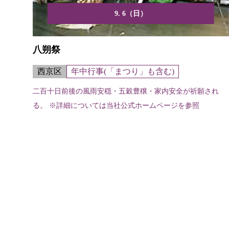
9. 6（日）
八朔祭
西京区
年中行事(「まつり」も含む)
二百十日前後の風雨安穏・五穀豊穣・家内安全が祈願され
る。 ※詳細については当社公式ホームページを参照