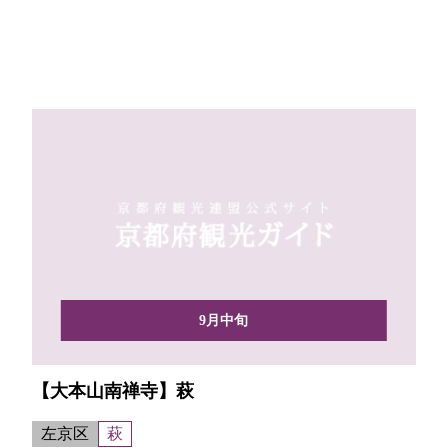
9月中旬
【大本山南禅寺】萩
左京区
萩