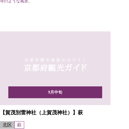
寺のような風景。
9月中旬
【賀茂別雷神社（上賀茂神社）】萩
北区
萩