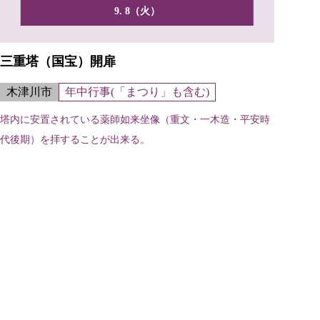
9. 8（火）
三重塔（国宝）開扉
木津川市
年中行事(「まつり」も含む)
塔内に安置されている薬師如来坐像（重文・一木造・平安時
代後期）を拝することが出来る。