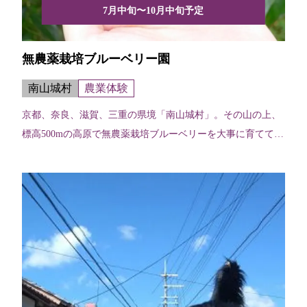
7月中旬〜10月中旬予定
無農薬栽培ブルーベリー園
南山城村
農業体験
京都、奈良、滋賀、三重の県境「南山城村」。その山の上、
標高500mの高原で無農薬栽培ブルーベリーを大事に育ててい
ます。