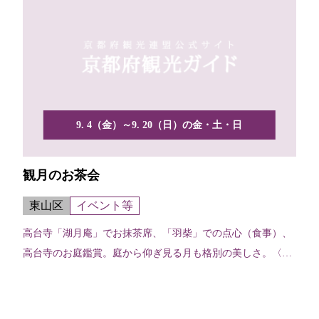
9. 4（金）～9. 20（日）の金・土・日
観月のお茶会
東山区
イベント等
高台寺「湖月庵」でお抹茶席、「羽柴」での点心（食事）、
高台寺のお庭鑑賞。庭から仰ぎ見る月も格別の美しさ。〈所
要時間...