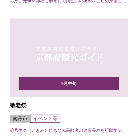
らが、元伊勢神社に参篭して雨乞いの祈願をしたのが始ま
り。
9月中旬
敬老祭
南丹市
イベント等
称号生身（いきみ）にちなみ高齢者の健康長寿を祈願する。