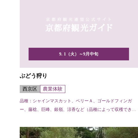
9. 1（火）～9月中旬
ぶどう狩り
西京区
農業体験
品種：シャインマスカット、ベリーＡ、ゴールドフィンガ
ー、藤稔、巨峰、銀嶺、涼香など（品種によって収穫できる
時期が多...