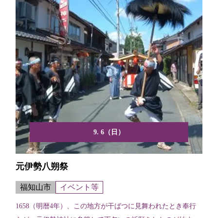
9. 6（日）
元伊勢八朔祭
福知山市
イベント等
1658（明暦4年）、この地方が干ばつに見舞われたとき奉行