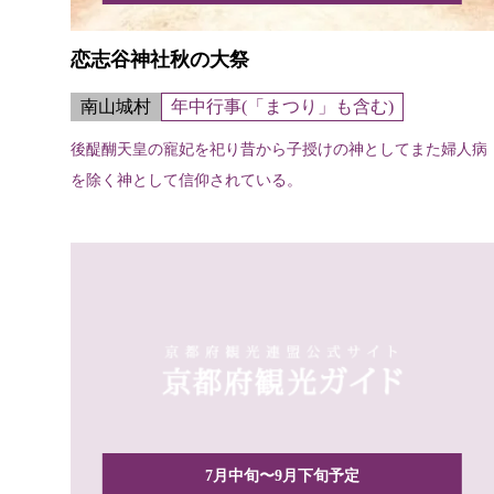
恋志谷神社秋の大祭
南山城村
年中行事(「まつり」も含む)
後醍醐天皇の寵妃を祀り昔から子授けの神としてまた婦人病
を除く神として信仰されている。
7月中旬〜9月下旬予定