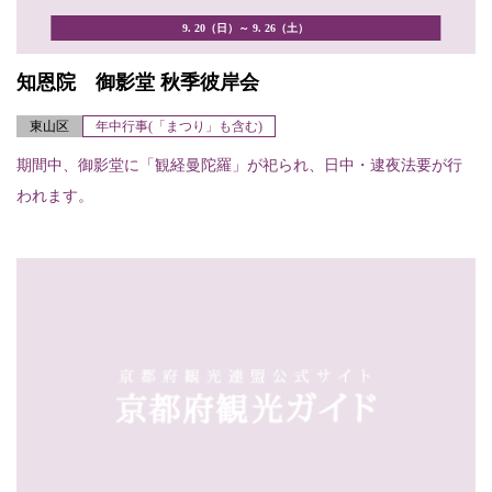
9. 20（日）～ 9. 26（土）
知恩院 御影堂 秋季彼岸会
東山区
年中行事(「まつり」も含む)
期間中、御影堂に「観経曼陀羅」が祀られ、日中・逮夜法要が行
われます。