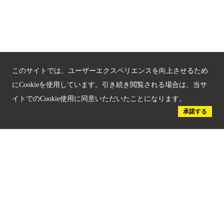
新しい京都観光を動画で紹介
京都府認証 優良住宅宿泊施設
京都府認証 安心のお宿
京都人材育成コンテンツ
このサイトでは、ユーザーエクスペリエンスを向上させるため
にCookieを使用しています。引き続き閲覧される場合は、当サ
京都観光チャレンジ事業成果集
イトでのCookie使用に同意いただいたことになります。
承諾する
Global Web Site
京都府文化観光大使
公益社団法人
京都府観光連盟