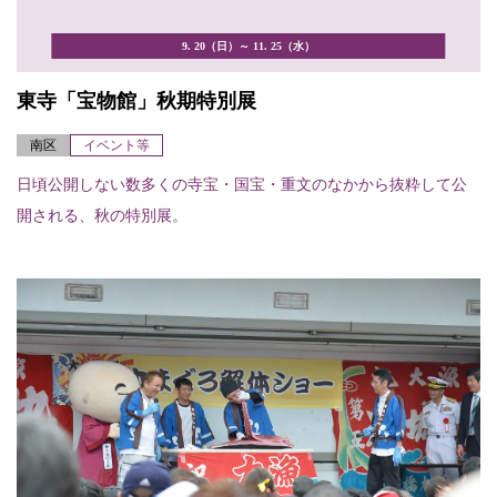
9. 20（日）～ 11. 25（水）
東寺「宝物館」秋期特別展
南区
イベント等
日頃公開しない数多くの寺宝・国宝・重文のなかから抜粋して公
開される、秋の特別展。