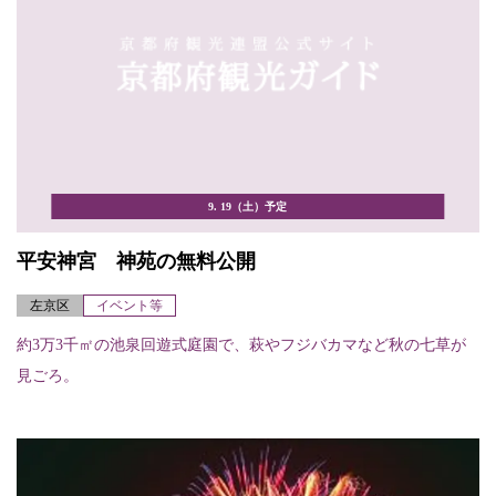
9. 19（土）予定
平安神宮 神苑の無料公開
左京区
イベント等
約3万3千㎡の池泉回遊式庭園で、萩やフジバカマなど秋の七草が
見ごろ。