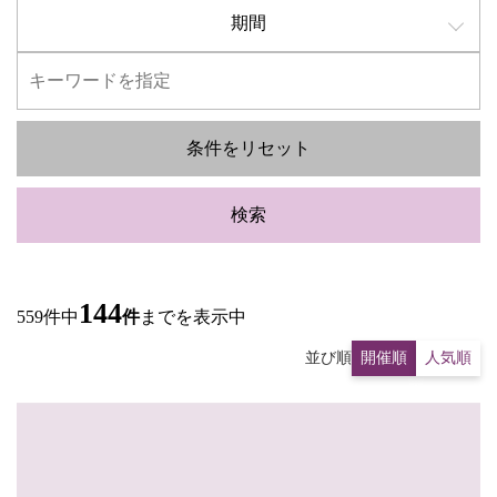
期間
条件をリセット
検索
144
559件中
件
までを表示中
並び順
開催順
人気順