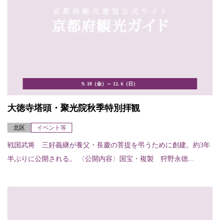
9. 18（金）～ 12. 6（日）
大徳寺塔頭・聚光院秋季特別拝観
北区
イベント等
戦国武将 三好義継が養父・長慶の菩提を弔うために創建。約3年
半ぶりに公開される。 〈公開内容〉国宝・複製 狩野永徳...