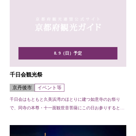
8. 9（日）予定
千日会観光祭
京丹後市
イベント等
千日会はもともと久美浜湾のほとりに建つ如意寺のお祭り
で、同寺の本尊・十一面観世音菩薩にこの日お参りすると、
千日参っ...