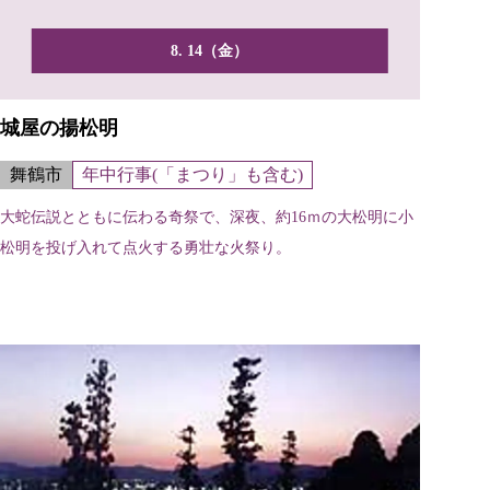
8. 14（金）
城屋の揚松明
舞鶴市
年中行事(「まつり」も含む)
大蛇伝説とともに伝わる奇祭で、深夜、約16ｍの大松明に小
松明を投げ入れて点火する勇壮な火祭り。