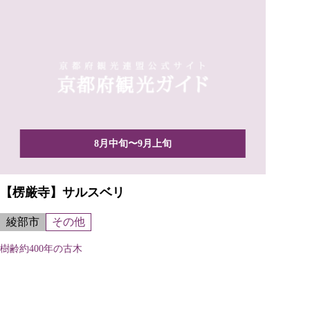
8月中旬〜9月上旬
【楞厳寺】サルスベリ
綾部市
その他
樹齢約400年の古木