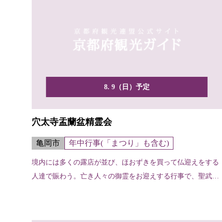
8. 9（日）予定
穴太寺盂蘭盆精霊会
亀岡市
年中行事(「まつり」も含む)
境内には多くの露店が並び、ほおずきを買って仏迎えをする
人達で賑わう。亡き人々の御霊をお迎えする行事で、聖武天
皇に始...