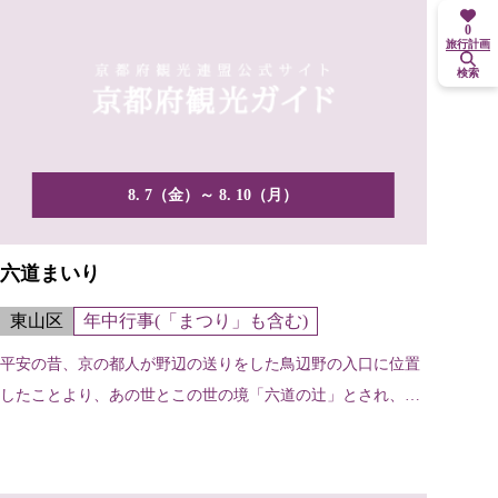
0
旅行計画
検索
8. 7（金）～ 8. 10（月）
六道まいり
東山区
年中行事(「まつり」も含む)
平安の昔、京の都人が野辺の送りをした鳥辺野の入口に位置
したことより、あの世とこの世の境「六道の辻」とされ、お
盆には...