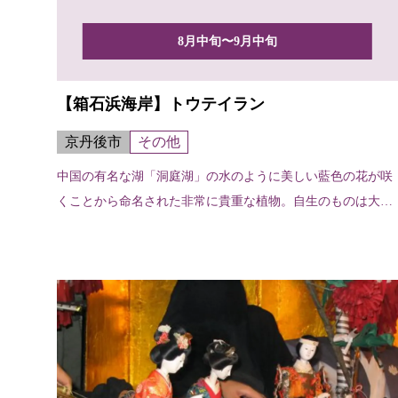
8月中旬〜9月中旬
【箱石浜海岸】トウテイラン
京丹後市
その他
中国の有名な湖「洞庭湖」の水のように美しい藍色の花が咲
くことから命名された非常に貴重な植物。自生のものは大変
珍しく...