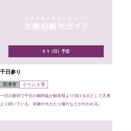
8. 9（日）予定
千日参り
宮津市
イベント等
一日の参拝で千日の御利益が観音様より頂ける日として古来
より続いている。祈祷や火わたり修行などが行われる。