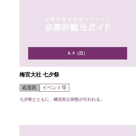
8. 9（日）
梅宮大社 七夕祭
右京区
イベント等
七夕祭とともに、橘清友公例祭が行われる。