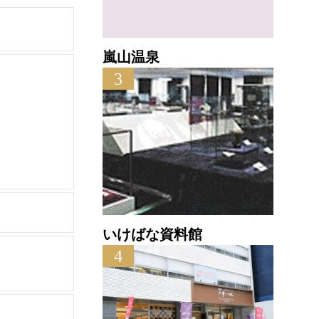
嵐山温泉
3
いけばな資料館
4