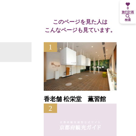
0
旅行計画
検索
このページを見た人は
こんなページも見ています。
1
香老舗 松栄堂 薫習館
2