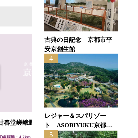
古典の日記念 京都市平
安京創生館
4
レジャー＆スパリゾー
甘春堂嵯峨野店
嵯峨
ト ASOBIYUKU京都る
5
り渓温泉
直線距離 : 4.2km
直線距離