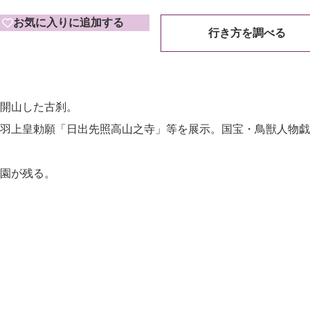
お気に入りに追加する
行き方を調べる
開山した古刹。
羽上皇勅願「日出先照高山之寺」等を展示。国宝・鳥獣人物戯
園が残る。