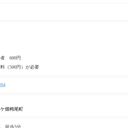
 600円
料（500円）が必要
204
梅ケ畑栂尾町
車、徒歩5分