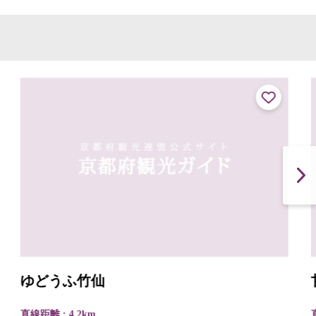
ゆどうふ竹仙
直線距離 : 4.2km