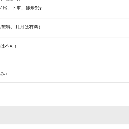
ノ尾」下車、徒歩5分
/無料、11月は有料）
部は不可）
し
のみ）