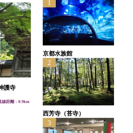
1
京都水族館
2
神護寺
月輪
直線距離 : 0.9km
直線距離
西芳寺（苔寺）
3