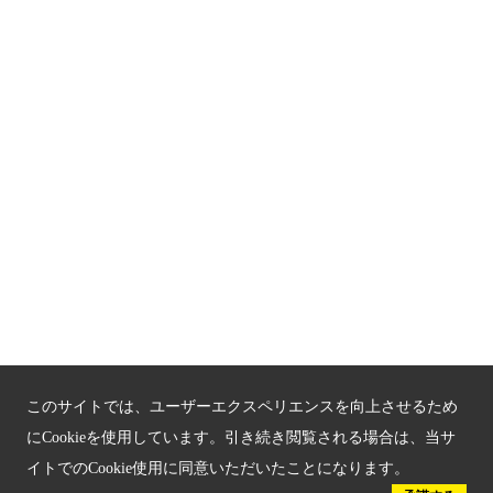
京都観光チャレンジ事業成果集
Global Web Site
京都府文化観光大使
公益社団法人
京都府観光連盟
〒602-8570
京都市上京区下立売通新町西入薮ノ内町
府庁2号館3階
TEL：075-411-9990
FAX：075-411-9993
このサイトでは、ユーザーエクスペリエンスを向上させるため
にCookieを使用しています。引き続き閲覧される場合は、当サ
イトでのCookie使用に同意いただいたことになります。
© 2023 Kyoto Tourism Federation.