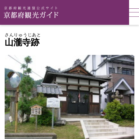
さんりゅうじあと
山瀧寺跡