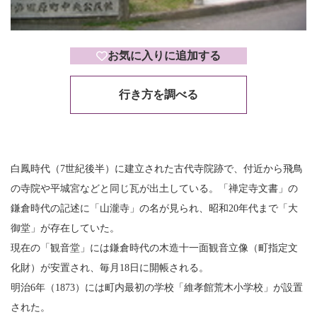
お気に入りに追加する
行き方を調べる
白鳳時代（7世紀後半）に建立された古代寺院跡で、付近から飛鳥
の寺院や平城宮などと同じ瓦が出土している。「禅定寺文書」の
鎌倉時代の記述に「山瀧寺」の名が見られ、昭和20年代まで「大
御堂」が存在していた。
現在の「観音堂」には鎌倉時代の木造十一面観音立像（町指定文
化財）が安置され、毎月18日に開帳される。
明治6年（1873）には町内最初の学校「維孝館荒木小学校」が設置
された。