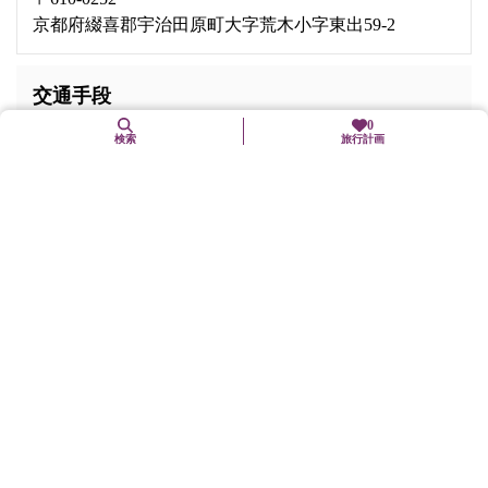
京都府綴喜郡宇治田原町大字荒木小字東出59-2
交通手段
0
検索
旅行計画
京阪宇治線「宇治」駅、JR奈良線「宇治」駅、または近鉄京
都線「新田辺」駅から京都京阪バス（維中前、緑苑坂、工業
団地行き）で「ね田」下車、徒歩7分
駐車場
有（5～6台、中央公民館）
バリアフリー関連