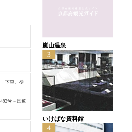
嵐山温泉
3
僧」下車、徒
482号～国道
いけばな資料館
4