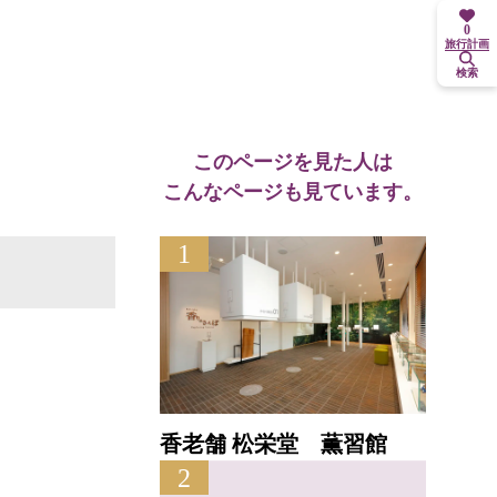
0
旅行計画
検索
このページを見た人は
こんなページも見ています。
1
香老舗 松栄堂 薫習館
2