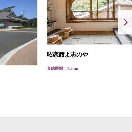
昭恋館よ志のや
直線距離 : 7.5km