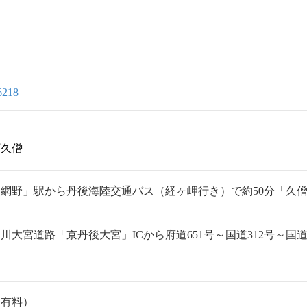
6218
町久僧
網野」駅から丹後海陸交通バス（経ヶ岬行き）で約50分「久
大宮道路「京丹後大宮」ICから府道651号～国道312号～国道
内有料）