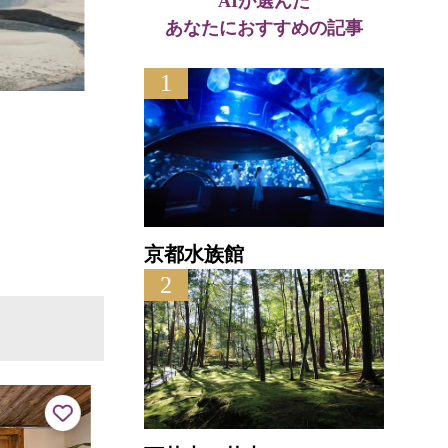
AIが選んだ
あなたにおすすめの記事
1
中浜海水浴場
中浜
直線距離 : 0.8km
直線距離
京都水族館
2