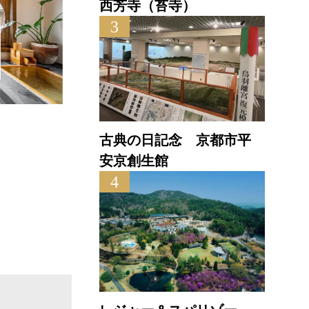
西芳寺（苔寺）
3
古典の日記念 京都市平
間人温泉 炭平
安京創生館
水の
4
直線距離 : 8.3km
直線距離