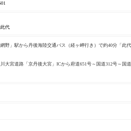
501
町此代
網野」駅から丹後海陸交通バス（経ヶ岬行き）で約40分「此
大宮道路「京丹後大宮」ICから府道651号～国道312号～国道