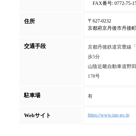
FAX番号: 0772-75-1
住所
〒627-0232
京都府京丹後市丹後
交通手段
京都丹後鉄道宮豊線「
歩5分
山陰近畿自動車道野田川
178号
駐車場
有
Webサイト
https://www.tan-go.jp