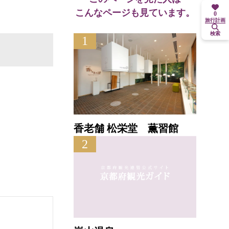
こんなページも見ています。
0
旅行計画
検索
1
香老舗 松栄堂 薫習館
2