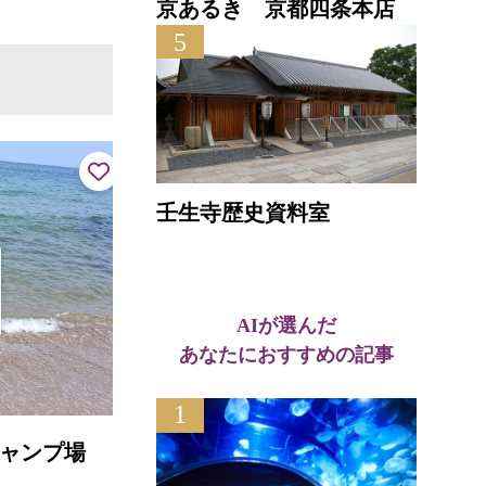
京あるき 京都四条本店
5
壬生寺歴史資料室
AIが選んだ
あなたにおすすめの記事
竹野海水浴場
1
直線距離 : 2.5km