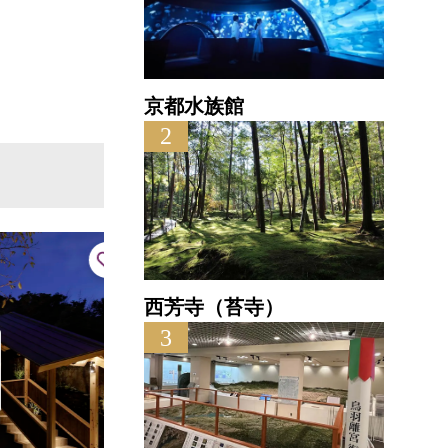
丹後
直線距離
京都水族館
2
西芳寺（苔寺）
3