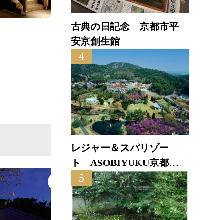
古典の日記念 京都市平
道の
碇高原ステーキハウス
安京創生館
4
直線距離 
直線距離 : 5.8km
レジャー＆スパリゾー
ト ASOBIYUKU京都る
5
り渓温泉