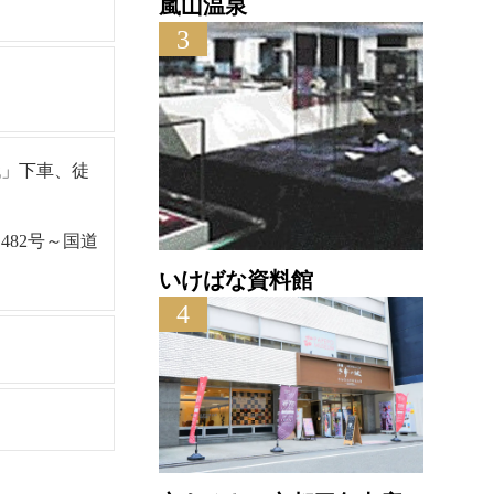
嵐山温泉
3
代」下車、徒
482号～国道
いけばな資料館
4