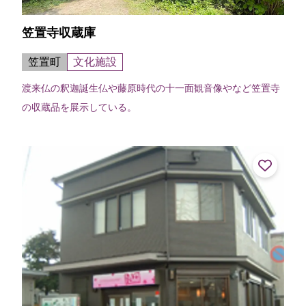
笠置寺収蔵庫
笠置町
文化施設
渡来仏の釈迦誕生仏や藤原時代の十一面観音像やなど笠置寺
の収蔵品を展示している。