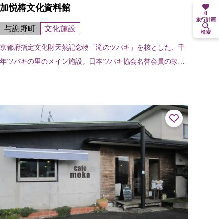
加悦椿文化資料館
0
旅行計画
与謝野町
文化施設
検索
京都府指定文化財天然記念物「滝のツバキ」を核とした、千
年ツバキの里のメイン施設。日本ツバキ協会名誉会員の故・
渡邊武先生や新潟大学名誉教授の萩屋薫先生など多方面から
寄贈、収集された椿文化に関する絵...