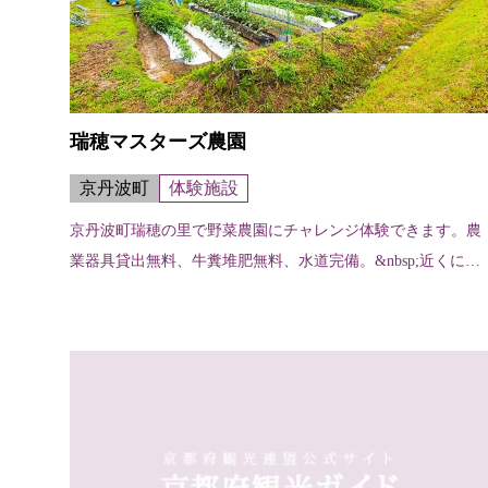
瑞穂マスターズ農園
京丹波町
体験施設
京丹波町瑞穂の里で野菜農園にチャレンジ体験できます。農
業器具貸出無料、牛糞堆肥無料、水道完備。&nbsp;近くに、
食事や休憩ができる「道の駅瑞穂の里さらびき」や森林浴レ
ストラン、宿泊施設、スポー...