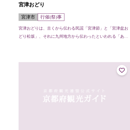
宮津おどり
宮津市
行催(祭)事
宮津おどりは、古くから伝わる民謡「宮津節」と「宮津盆お
どり松坂」、それに九州地方から伝わったといわれる「あい
やえおどり」の三つが組み合わされて今に伝わる優雅な郷土
芸能。“丹後の宮津でピンと出した...