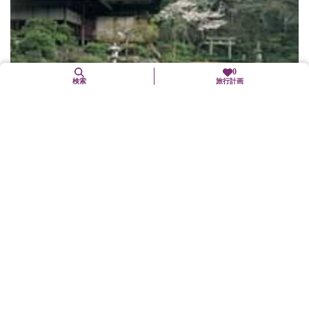
0
検索
旅行計画
大河内山荘庭園
右京区
歴史文化
文化施設
百人一首で有名な小倉山の南面に、映画俳優大河内伝次郎（1898
～1962）が、自ら一木一草にも丹精込めて創作した庭園である。
庭園には数多くの松、桜、楓が興を添え、朝な夕な、七色に変化
する比叡の峰...