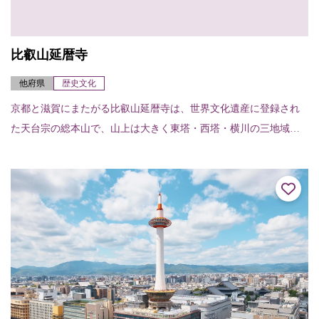
比叡山延暦寺
他府県
歴史文化
京都と滋賀にまたがる比叡山延暦寺は、世界文化遺産に登録され
た天台宗の総本山で、山上は大きく東塔・西塔・横川の三地域に
分かれており、百数十の伽藍がそれぞれの地域の本堂（中堂）を
中心に広がっている。...