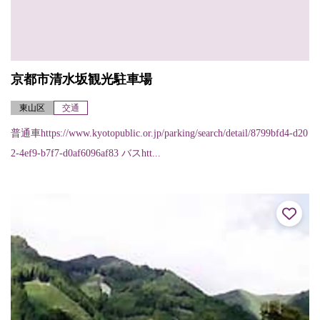
京都市清水坂観光駐車場
東山区
交通
普通車https://www.kyotopublic.or.jp/parking/search/detail/8799bfd4-d20
2-4ef9-b7f7-d0af6096af83 バスhtt...