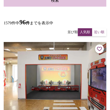
検索
96
1579件中
件
までを表示中
並び順
人気順
近い順