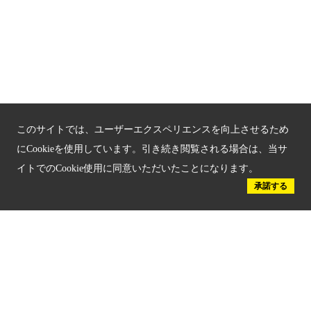
京都府認証 優良住宅宿泊施設
京都府認証 安心のお宿
京都人材育成コンテンツ
京都観光チャレンジ事業成果集
このサイトでは、ユーザーエクスペリエンスを向上させるため
Global Web Site
にCookieを使用しています。引き続き閲覧される場合は、当サ
イトでのCookie使用に同意いただいたことになります。
京都府文化観光大使
承諾する
公益社団法人
京都府観光連盟