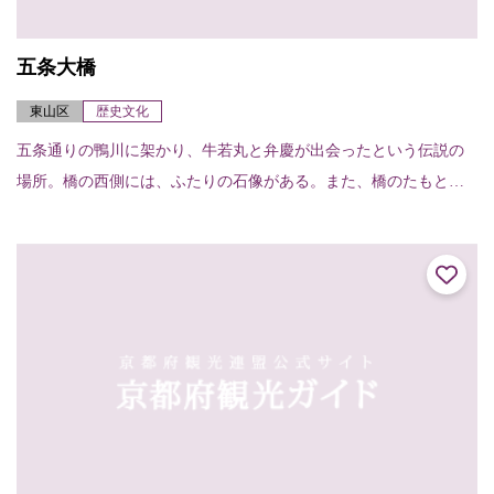
五条大橋
東山区
歴史文化
五条通りの鴨川に架かり、牛若丸と弁慶が出会ったという伝説の
場所。橋の西側には、ふたりの石像がある。また、橋のたもとに
は清照尼が扇をつくった御影堂の跡があり、扇形の石碑と扇塚が
建っている。