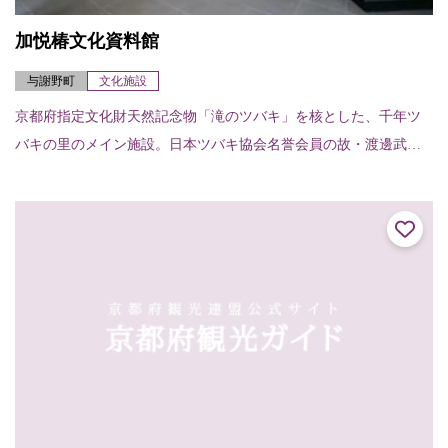
加悦椿文化資料館
与謝野町
文化施設
京都府指定文化財天然記念物「滝のツバキ」を核とした、千年ツ
バキの里のメイン施設。日本ツバキ協会名誉会員の故・渡邊武先
生や新潟大学名誉教授の萩屋薫先生など多方面から寄贈、収集さ
れた椿文化に関する絵...