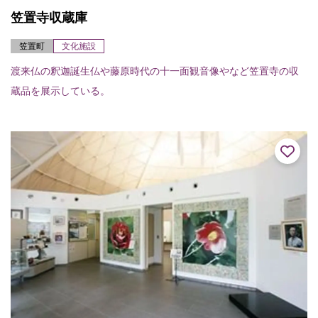
笠置寺収蔵庫
笠置町
文化施設
渡来仏の釈迦誕生仏や藤原時代の十一面観音像やなど笠置寺の収
蔵品を展示している。