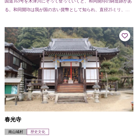
国道163号を木津川にそって登っていくと、和同開珎の鋳造跡があ
る。和同開珎は我が国の古い貨幣として知られ、直径25ミリ、
和・同・開・珎の４文字が刻まれている。
春光寺
南山城村
歴史文化