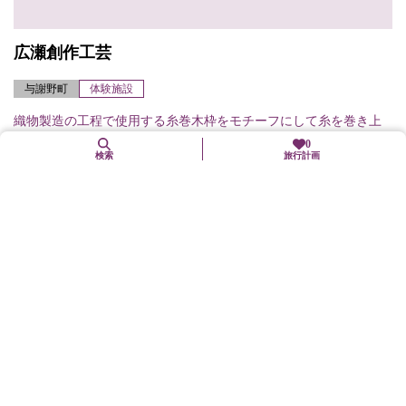
広瀬創作工芸
与謝野町
体験施設
織物製造の工程で使用する糸巻木枠をモチーフにして糸を巻き上
0
げ、中に電球を入れたシンプルで美しい癒し系のランプづくりが
検索
旅行計画
体験できる。定員／2名より実施（要予約）