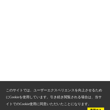
お問い合わせ
サイトマップ
もうひとつの京都メディアライブラリー（外部サイト）
関連サイト
京都「文化」観光
京都戦乱のきずな
新しい京都観光を動画で紹介
京都府認証 優良住宅宿泊施設
このサイトでは、ユーザーエクスペリエンスを向上させるため
京都府認証 安心のお宿
にCookieを使用しています。引き続き閲覧される場合は、当サ
イトでのCookie使用に同意いただいたことになります。
京都人材育成コンテンツ