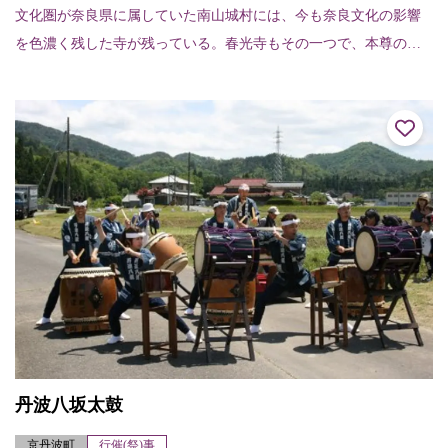
文化圏が奈良県に属していた南山城村には、今も奈良文化の影響
を色濃く残した寺が残っている。春光寺もその一つで、本尊の木
造薬師如来立像は、奈良様風の代表格、元興寺の木造薬師如来立
像の系統を受け継いで...
丹波八坂太鼓
京丹波町
行催(祭)事