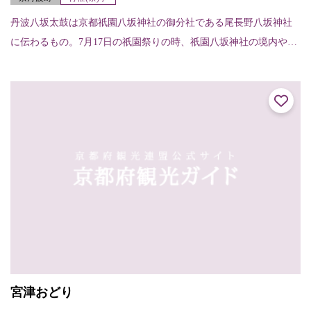
丹波八坂太鼓は京都祇園八坂神社の御分社である尾長野八坂神社
に伝わるもの。7月17日の祇園祭りの時、祇園八坂神社の境内や石
段下、河原町で奉納される。また、京丹波町内では5月末の日曜日
の尾長野八坂神...
宮津おどり