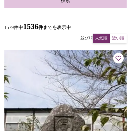
検索
1536
1579件中
件
までを表示中
並び順
人気順
近い順