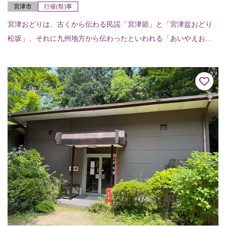
宮津市
行催(祭)事
宮津おどりは、古くから伝わる民謡「宮津節」と「宮津盆おどり
松坂」、それに九州地方から伝わったといわれる「あいやえおど
り」の三つが組み合わされて今に伝わる優雅な郷土芸能。“丹後の
宮津でピンと出した...