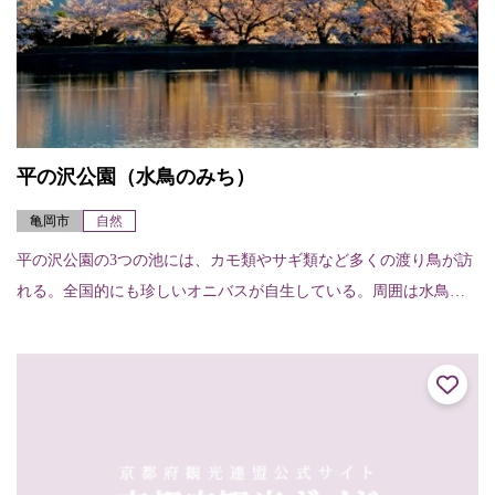
平の沢公園（水鳥のみち）
亀岡市
自然
平の沢公園の3つの池には、カモ類やサギ類など多くの渡り鳥が訪
れる。全国的にも珍しいオニバスが自生している。周囲は水鳥の
みちとして散策道の整備がされている。