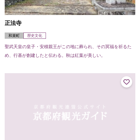
正法寺
和束町
歴史文化
聖武天皇の皇子・安積親王がこの地に葬られ、その冥福を祈るた
め、行基が創建したと伝わる。秋は紅葉が美しい。