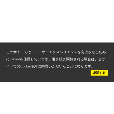
新しい京都観光を動画で紹介
京都府認証 優良住宅宿泊施設
京都府認証 安心のお宿
京都人材育成コンテンツ
このサイトでは、ユーザーエクスペリエンスを向上させるため
京都観光チャレンジ事業成果集
にCookieを使用しています。引き続き閲覧される場合は、当サ
イトでのCookie使用に同意いただいたことになります。
Global Web Site
承諾する
京都府文化観光大使