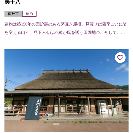
美十八
南丹市
宿泊
建物は築150年の囲炉裏のある茅葺き屋根。見渡せば四季ごとに姿
を変える山々、見下ろせば稲穂が風を誘う田園地帯。そして、見
上げれば美しく輝く満点の星屑たち。大自然の真ん中に位置する
美十八は、宿泊す...