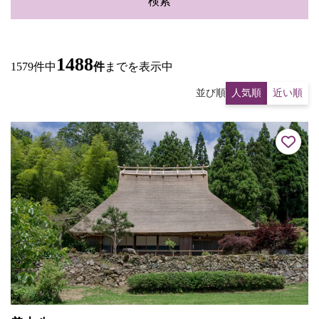
検索
1488
1579件中
件
までを表示中
並び順
人気順
近い順