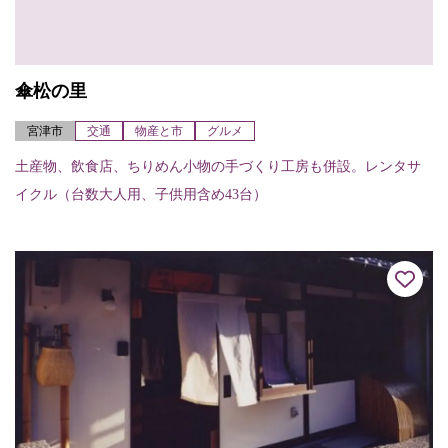
傘松の里
宮津市
交通
物産と市
グルメ
土産物、飲食店、ちりめん小物の手づくり工房も併設。レンタサ
イクル（台数大人用、子供用含め43台）