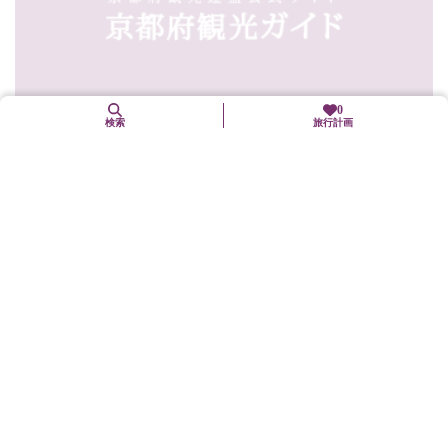
0
検索
旅行計画
京風宮廷タイ料理 佛沙羅館
下京区
グルメ
築100年以上の元お茶屋を利用したタイ料理店。タイの風を京都に
運んで35年間。タイ料理を食べやすくアレンジした「和スタイ
ル」から本場の味をそのままに「タイスタイル」まで辛さや旨さ
を自分の「スタイ...