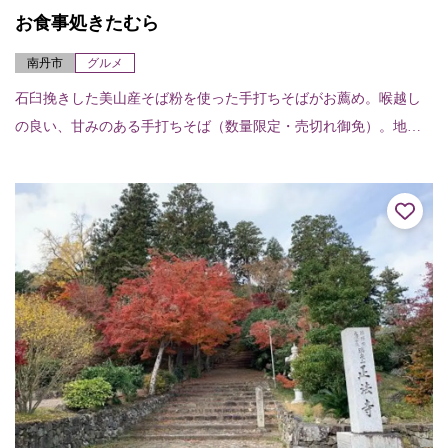
お食事処きたむら
南丹市
グルメ
石臼挽きした美山産そば粉を使った手打ちそばがお薦め。喉越し
の良い、甘みのある手打ちそば（数量限定・売切れ御免）。地鶏
の玉子を使う玉子丼も人気商品である。喫茶メニューもあるの
で、気軽に立ち寄りできる。