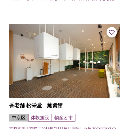
が始まり。足利義満の時代に「五山之上」に位置し、臨済宗
寺院最高の格式を誇った。広大...
香老舗 松栄堂 薫習館
中京区
体験施設
物産と市
京都本店の南隣に2018年7月11日に開設した日本の香文化の