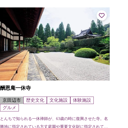
酬恩庵一休寺
京田辺市
歴史文化
文化施設
体験施設
グルメ
とんちで知られる一休禅師が、63歳の時に復興させた寺。名
勝地に指定されている方丈庭園や重要文化財に指定されてい