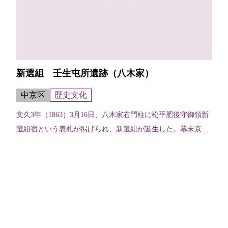
新選組 壬生屯所遺跡（八木家）
中京区
歴史文化
文久3年（1863）3月16日、八木家右門柱に松平肥後守御領新
選組宿という表札が掲げられ、新選組が誕生した。幕末京都
の治安を守った新選組があしかけ3年を過ごした壬生屯所時
代。奥座敷の鴨居に残る刀...