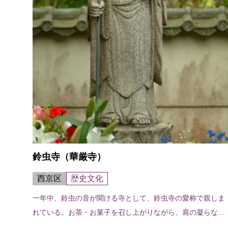
鈴虫寺（華厳寺）
西京区
歴史文化
一年中、鈴虫の音が聞ける寺として、鈴虫寺の愛称で親しま
れている。お茶・お菓子を召し上がりながら、肩の凝らない
和尚の法話を聞くことができる。山門前の『わらじ』をはい