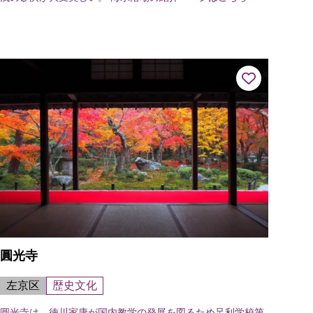
圓光寺
左京区
歴史文化
圓光寺は、徳川家康が国内教学の発展を図るため足利学校第