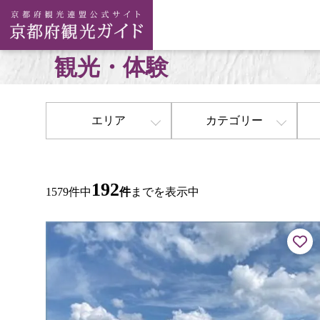
観光・体験
エリア
カテゴリー
192
1579件中
件
までを表示中