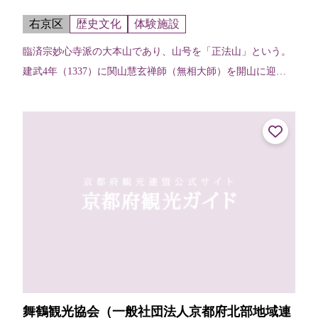
右京区
歴史文化
体験施設
臨済宗妙心寺派の大本山であり、山号を「正法山」という。
建武4年（1337）に関山慧玄禅師（無相大師）を開山に迎
え、花園法皇の離宮を改め禅寺としたのが始まり。諸堂伽藍
は典型的な禅宗様式で日本随一と...
舞鶴観光協会（一般社団法人京都府北部地域連