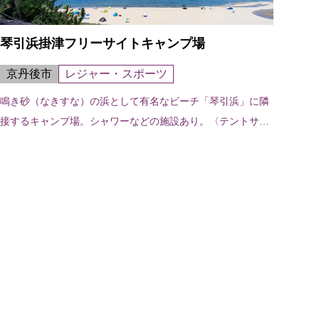
琴引浜掛津フリーサイトキャンプ場
京丹後市
レジャー・スポーツ
鳴き砂（なきすな）の浜として有名なビーチ「琴引浜」に隣
接するキャンプ場。シャワーなどの施設あり。〈テントサイ
ト数〉フリーサイト50区画〈設備〉トイレ、シャワー（温水
あり）