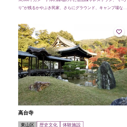
り”が残るかやぶき民家、さらにグラウンド、キャンプ場など
の野外レクリエーションの施設も充実。 2021年9月新館がオ
ープンしました。
高台寺
東山区
歴史文化
体験施設