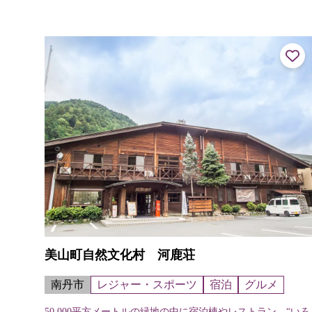
り、京都市民の生活を支える食の拠...
美山町自然文化村 河鹿荘
南丹市
レジャー・スポーツ
宿泊
グルメ
50,000平方メートルの緑地の中に宿泊棟やレストラン、“いろ