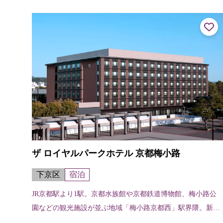
た幸福地蔵尊は、一つだけ願いを叶...
ザ ロイヤルパークホテル 京都梅小路
下京区
宿泊
JR京都駅より1駅。京都水族館や京都鉄道博物館、梅小路公
園などの観光施設が並ぶ地域「梅小路京都西」駅界隈。新駅
ができてまだ間もなく、レトロな店や、歴史ある建物が残