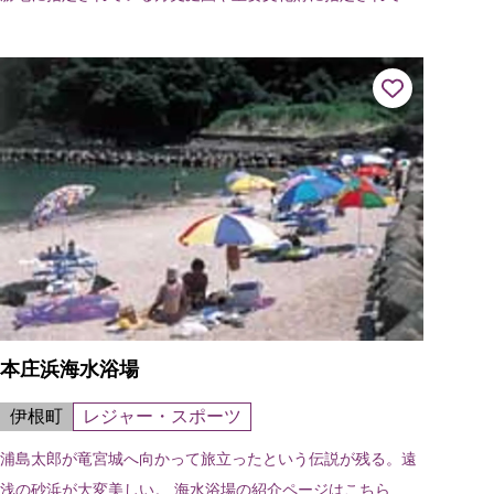
る本堂がある。方丈庭園は松花堂昭乗、佐川田壽六、石川丈
山の合作によるもので、「三作の...
本庄浜海水浴場
伊根町
レジャー・スポーツ
浦島太郎が竜宮城へ向かって旅立ったという伝説が残る。遠
浅の砂浜が大変美しい。 海水浴場の紹介ページはこちら