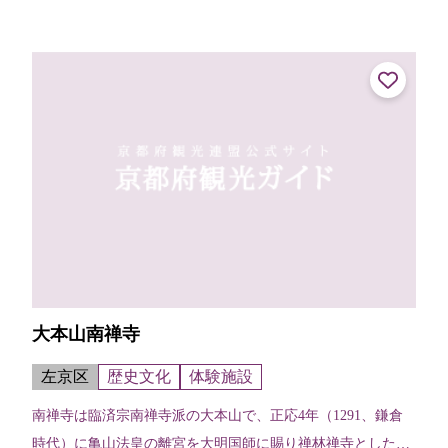
野藤吾の柔らかなデザインが広...
大本山南禅寺
左京区
歴史文化
体験施設
南禅寺は臨済宗南禅寺派の大本山で、正応4年（1291、鎌倉
時代）に亀山法皇の離宮を大明国師に賜り禅林禅寺としたの