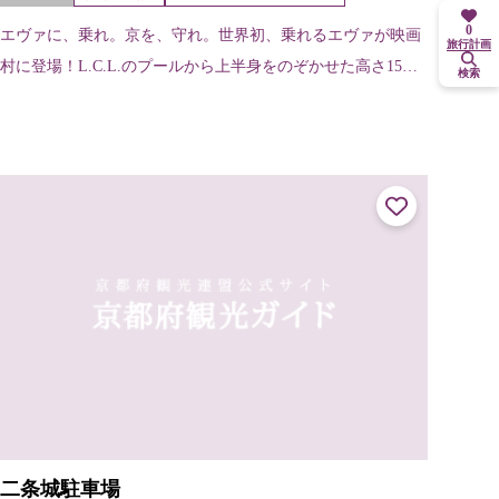
0
エヴァに、乗れ。京を、守れ。世界初、乗れるエヴァが映画
旅行計画
村に登場！L.C.L.のプールから上半身をのぞかせた高さ15m
検索
のエヴァンゲリオン初号機が太秦映画村に登場しました。こ
の初号機のエントリープラ...
二条城駐車場