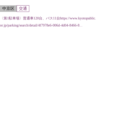
中京区
交通
〈第1駐車場〉普通車120台、バス11台https://www.kyotopublic.
or.jp/parking/search/detail/4f7978e6-006d-4d04-8466-8...