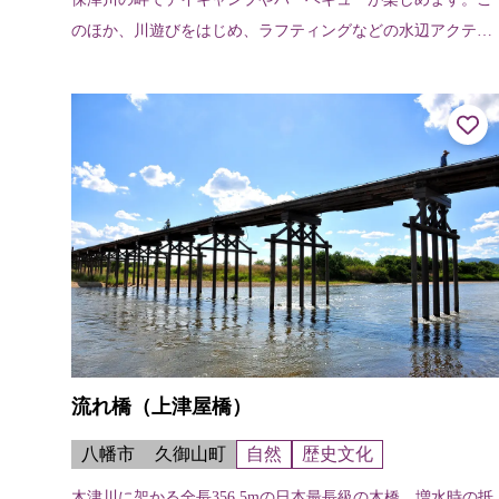
のほか、川遊びをはじめ、ラフティングなどの水辺アクティ
ビティ（要確認）が体験できます。また、展示室は、イベン
トスペースとして活用できます。施...
流れ橋（上津屋橋）
八幡市
久御山町
自然
歴史文化
木津川に架かる全長356.5mの日本最長級の木橋。増水時の抵