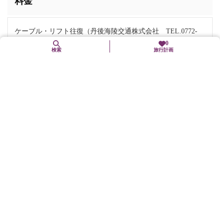
料金
ケーブル・リフト往復（丹後海陵交通株式会社 TEL.0772-
0
27-0032）
検索
旅行計画
大人 800円
小児 400円
お問い合わせ
丹後海陸交通株式会社
電話番号:
0772-27-0032
住所
京都府宮津市大垣75