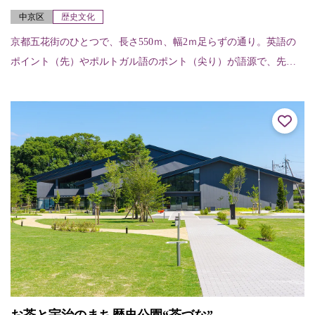
中京区
歴史文化
京都五花街のひとつで、長さ550ｍ、幅2ｍ足らずの通り。英語の
ポイント（先）やポルトガル語のポント（尖り）が語源で、先の
細い道を表している。昔ながらの料亭やお茶屋さんが建ち並び、
四条河原町のにぎ...