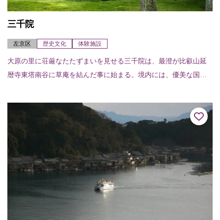
三千院
左京区
歴史文化
体験施設
大原の里に荘厳なたたずまいを見せる三千院は、最澄が比叡山延
暦寺東塔南谷に草庵を結んだ事に始まる。境内には、優美な国宝
阿弥陀三尊を祀る入母屋造柿葺（いりもやづくりこけらぶき）の
往生極楽院が建つ。あ...