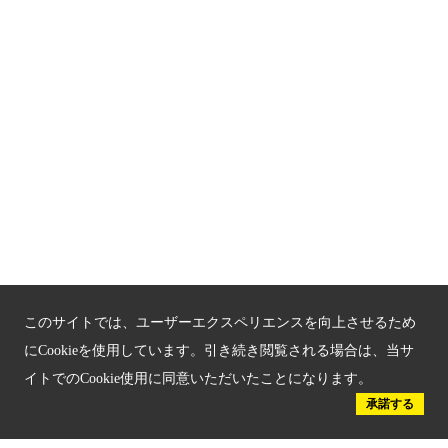
関連サイト
京都「文化」観光
京都戦乱のきずな
新しい京都観光を動画で紹介
京都府認証 優良住宅宿泊施設
京都府認証 安心のお宿
京都人材育成コンテンツ
このサイトでは、ユーザーエクスペリエンスを向上させるため
京都観光チャレンジ事業成果集
にCookieを使用しています。引き続き閲覧される場合は、当サ
イトでのCookie使用に同意いただいたことになります。
Global Web Site
承諾する
京都府文化観光大使