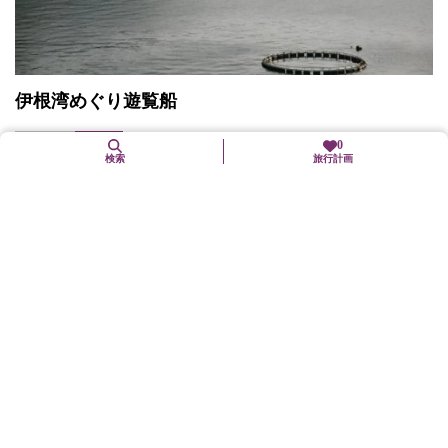
伊根湾めぐり遊覧船
伊根町
交通
0
検索
旅行計画
伊根湾を取り囲んで並ぶ舟屋の風情ある風景を、海上から眺める
ことができる。所要時間／25分