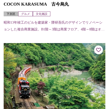
COCON KARASUMA 古今烏丸
下京区
グルメ
文化施設
昭和13年竣工のビルを建築家・隈研吾氏のデザインでリノベーシ
ョンした複合商業施設。B1階～3階は商業フロア、4階～8階はオフ
ィスフロアになっている。各店舗（階、店舗名、内容、電話）に
ついては次の...