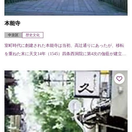
本能寺
中京区
歴史文化
室町時代に創建された本能寺は当初、高辻通りにあったが、移転
を重ねた末に天文14年（1545）四条西洞院に第4次の伽藍が建立さ
れた。しかし本能寺の変で焼失し、天正20年（1592）現在の場所
に移さ...