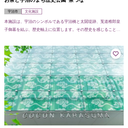
お茶と宇治のまち歴史公園“茶づな”
宇治市
文化施設
本施設は、宇治のシンボルである宇治橋と太閤堤跡、莵道稚郎皇
子御墓を結ぶ、歴史軸上に位置します。その歴史を感じることが
できる史跡、庭園、広場、お茶と宇治のまち交流館「茶づな」で
は、宇治の時の流れを...