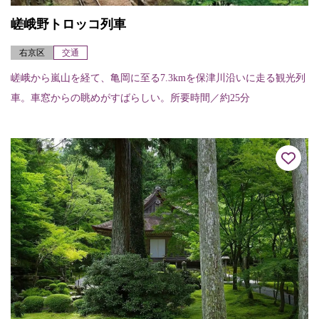
嵯峨野トロッコ列車
右京区
交通
嵯峨から嵐山を経て、亀岡に至る7.3kmを保津川沿いに走る観光列
車。車窓からの眺めがすばらしい。所要時間／約25分