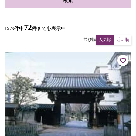
検索
72
1579件中
件
までを表示中
並び順
人気順
近い順