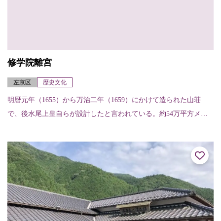
修学院離宮
左京区
歴史文化
明暦元年（1655）から万治二年（1659）にかけて造られた山荘
で、後水尾上皇自らが設計したと言われている。約54万平方メー
トルという広大な敷地にある上・中・下三つの離宮は、それぞれ
に趣向が凝ら...