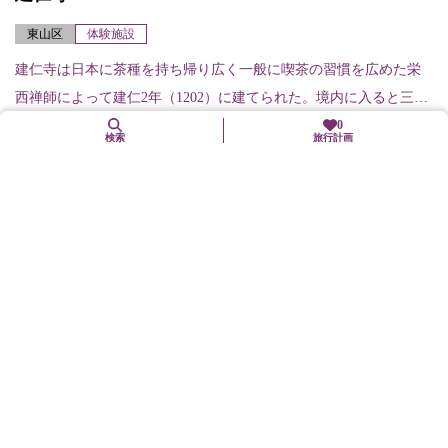
東山区
体験施設
建仁寺は日本に茶種を持ち帰り広く一般に喫茶の習慣を広めた栄
西禅師によって建仁2年（1202）に建てられた。境内に入ると三
門、法堂、方丈、書院と並び、周囲には名勝庭園のある霊洞院
0
検索
旅行計画
（非公開）など14...