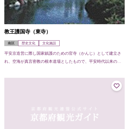
教王護国寺（東寺）
南区
歴史文化
文化施設
平安京造営に際し国家鎮護のための官寺（かんじ）として建立さ
れ、空海が真言密教の根本道場としたもので、平安時代以来の寺
地を守るとともに、14世紀から17世紀の建造物が現存している。
講堂には大日如来...