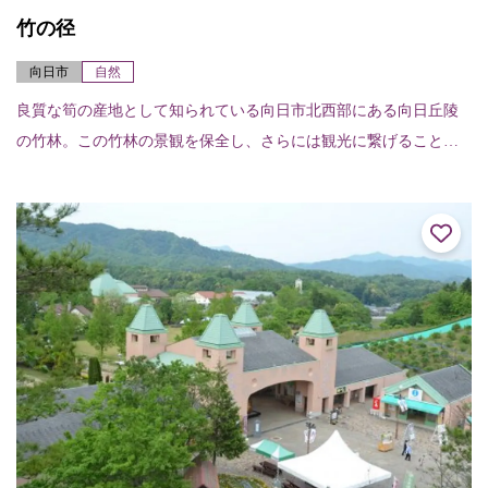
竹の径
向日市
自然
良質な筍の産地として知られている向日市北西部にある向日丘陵
の竹林。この竹林の景観を保全し、さらには観光に繋げることを
目的に、平成12年度（2000）から整備されてきたのが「竹の径」
です。「竹の径...