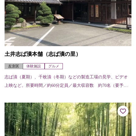
土井志ば漬本舗（志ば漬の里）
左京区
体験施設
グルメ
志ば漬（夏期）、千枚漬（冬期）などの製造工場の見学、ビデオ
上映など。所要時間／約60分定員／最大収容数 約70名（要予
約）漬物の販売やレストランでの食事もできる。