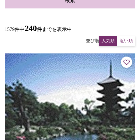
検索
240
1579件中
件
までを表示中
並び順
人気順
近い順