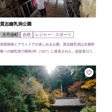
質志鐘乳洞公園
京丹波町
自然
レジャー・スポーツ
洞窟探検とアウトドアが楽しめる公園。質志鐘乳洞は京都府
唯一の鍾乳洞で昭和2年（1927）に発見された。総延長52.5m
のたて穴。洞内は4つの部分からなっており、高低差が大き
く、洞窟が曲がりくねっ...