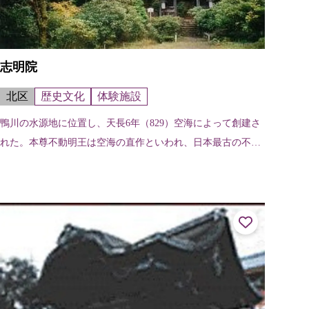
志明院
北区
歴史文化
体験施設
鴨川の水源地に位置し、天長6年（829）空海によって創建さ
れた。本尊不動明王は空海の直作といわれ、日本最古の不動
明王像といわれている。境内は、豊かな自然の修行場であり
来山者の心を癒してくれる。京...