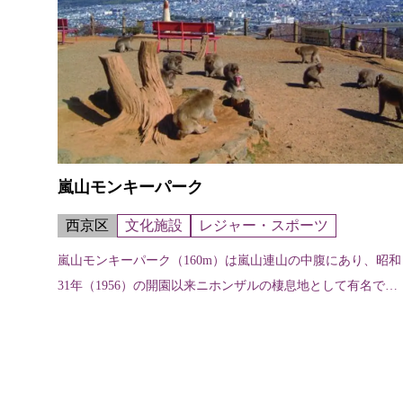
嵐山モンキーパーク
西京区
文化施設
レジャー・スポーツ
嵐山モンキーパーク（160m）は嵐山連山の中腹にあり、昭和
31年（1956）の開園以来ニホンザルの棲息地として有名であ
る。ここからの京都市内の展望は素晴らしく比叡山、北山、
東山を一望の下におさめ...