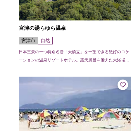
宮津の湯らゆら温泉
宮津市
自然
日本三景の一つ特別名勝「天橋立」を一望できる絶好のロケ
ーションの温泉リゾートホテル。露天風呂を備えた大浴場で
リフレッシュ。 【泉質】ナトリウム-塩化物強塩冷鉱泉【適
応症】神経痛、筋肉痛、関節痛など