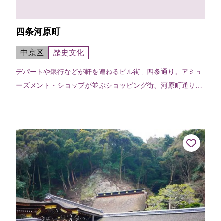
四条河原町
中京区
歴史文化
デパートや銀行などが軒を連ねるビル街、四条通り。アミュ
ーズメント・ショップが並ぶショッピング街、河原町通り。
このふたつの通りが交わる四条河原町周辺は、市内随一の繁
華街である。昼、買い物客などでに...