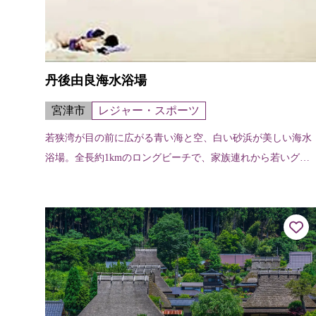
丹後由良海水浴場
宮津市
レジャー・スポーツ
若狭湾が目の前に広がる青い海と空、白い砂浜が美しい海水
浴場。全長約1kmのロングビーチで、家族連れから若いグル
ープまで多くの人で賑わう。海を見渡して入れる温泉宿も多
い。シャワー、更衣室あり。 海...