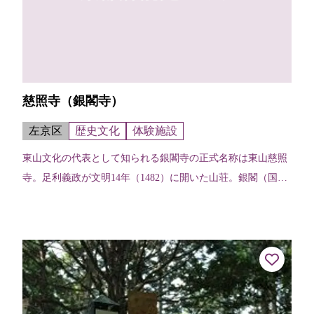
慈照寺（銀閣寺）
左京区
歴史文化
体験施設
東山文化の代表として知られる銀閣寺の正式名称は東山慈照
寺。足利義政が文明14年（1482）に開いた山荘。銀閣（国
宝）は、観音殿として質素高貴な意匠であり、東求堂は初期
書院造の遺構。庭園は国の特別...