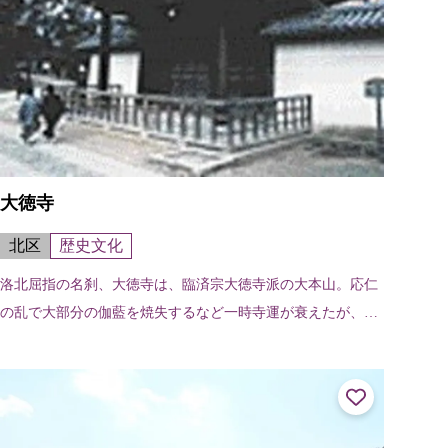
大徳寺
北区
歴史文化
洛北屈指の名刹、大徳寺は、臨済宗大徳寺派の大本山。応仁
の乱で大部分の伽藍を焼失するなど一時寺運が衰えたが、そ
の後一休禅師が再興し、安土桃山時代には豊臣秀吉をはじめ
諸大名が伽藍の建立に力を入れたた...