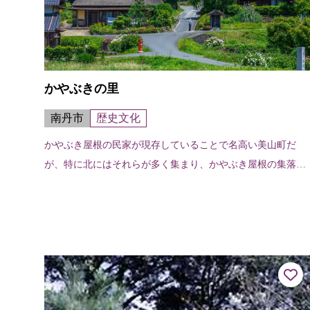
かやぶきの里
南丹市
歴史文化
かやぶき屋根の民家が現存していることで名高い美山町だ
が、特に北にはそれらが多く集まり、かやぶき屋根の集落が
形成されている。のどかな田園風景とかやぶき屋根がマッチ
して、心がなごむ光景となっている。...