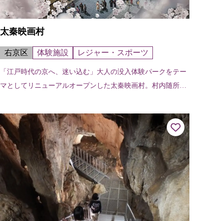
太秦映画村
右京区
体験施設
レジャー・スポーツ
「江戸時代の京へ、迷い込む」大人の没入体験パークをテー
マとしてリニューアルオープンした太秦映画村。村内随所で
展開される物語の中に入り込むようなイマーシブショーや江
戸時代の建物の中で行われる文化体...