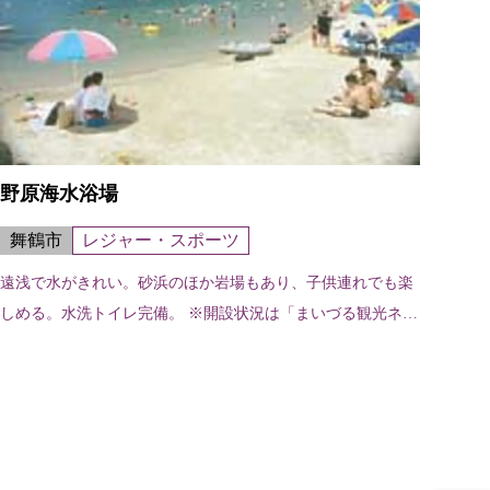
野原海水浴場
舞鶴市
レジャー・スポーツ
遠浅で水がきれい。砂浜のほか岩場もあり、子供連れでも楽
しめる。水洗トイレ完備。 ※開設状況は「まいづる観光ネッ
ト」（http://www.maizuru-kanko.net/）にてご確認ください。