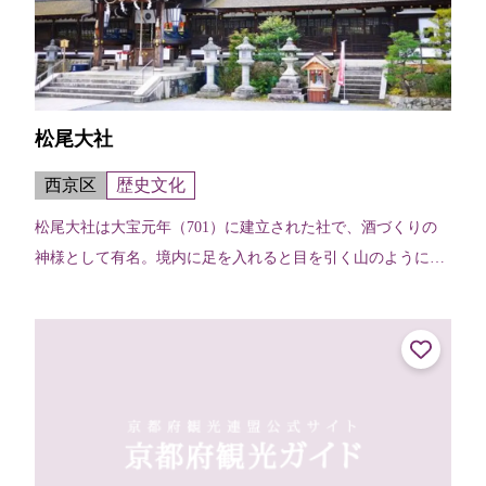
松尾大社
西京区
歴史文化
松尾大社は大宝元年（701）に建立された社で、酒づくりの
神様として有名。境内に足を入れると目を引く山のように積
まれた酒樽は、各地の酒造業者が奉納したもの。亀の井とよ
ばれる湧き水を元水に加え酒を醸...