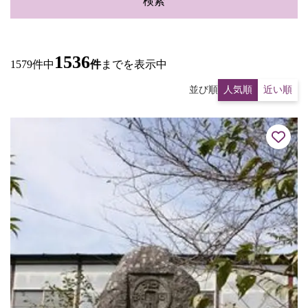
検索
1536
1579件中
件
までを表示中
並び順
人気順
近い順