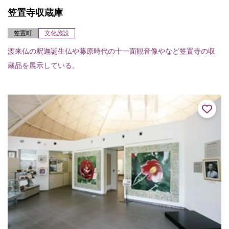
笠置寺収蔵庫
笠置町
文化施設
渡来仏の釈迦誕生仏や藤原時代の十一面観音像やなど笠置寺の収
蔵品を展示している。