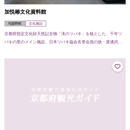
加悦椿文化資料館
与謝野町
文化施設
京都府指定文化財天然記念物「滝のツバキ」を核とした、千年ツ
バキの里のメイン施設。日本ツバキ協会名誉会員の故・渡邊武先
生や新潟大学名誉教授の萩屋薫先生など多方面から寄贈、収集さ
れた椿文化に関する絵...