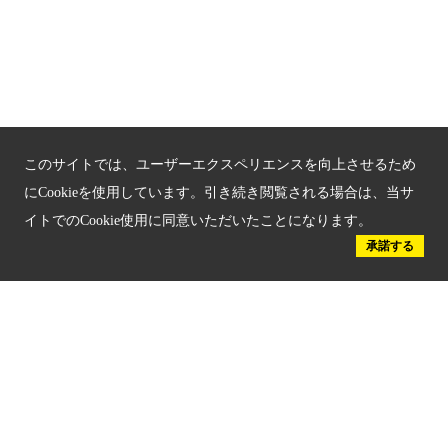
京都観光チャレンジ事業成果集
Global Web Site
京都府文化観光大使
このサイトでは、ユーザーエクスペリエンスを向上させるため
にCookieを使用しています。引き続き閲覧される場合は、当サ
イトでのCookie使用に同意いただいたことになります。
承諾する
公益社団法人
京都府観光連盟
〒602-8570
京都市上京区下立売通新町西入薮ノ内町
府庁2号館3階
TEL：075-411-9990
FAX：075-411-9993
© 2023 Kyoto Tourism Federation.