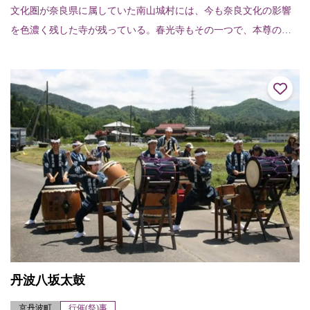
文化圏が奈良県に属していた南山城村には、今も奈良文化の影響
を色濃く残した寺が残っている。春光寺もその一つで、本尊の木
造薬師如来立像は、奈良様風の代表格、元興寺の木造薬師如来立
像の系統を受け継いで...
丹波八坂太鼓
京丹波町
行催(祭)事