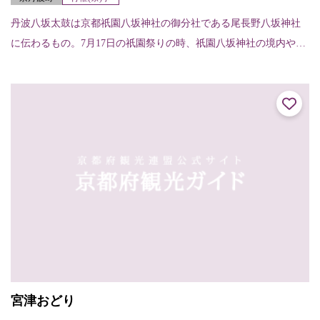
丹波八坂太鼓は京都祇園八坂神社の御分社である尾長野八坂神社
に伝わるもの。7月17日の祇園祭りの時、祇園八坂神社の境内や石
段下、河原町で奉納される。また、京丹波町内では5月末の日曜日
の尾長野八坂神...
宮津おどり