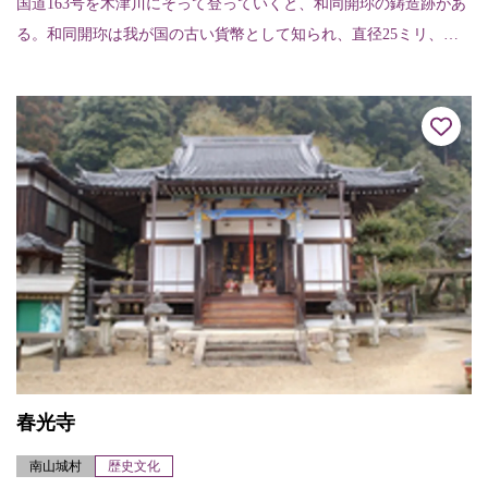
国道163号を木津川にそって登っていくと、和同開珎の鋳造跡があ
る。和同開珎は我が国の古い貨幣として知られ、直径25ミリ、
和・同・開・珎の４文字が刻まれている。
春光寺
南山城村
歴史文化