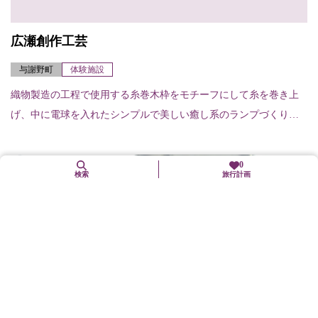
広瀬創作工芸
与謝野町
体験施設
織物製造の工程で使用する糸巻木枠をモチーフにして糸を巻き上
げ、中に電球を入れたシンプルで美しい癒し系のランプづくりが
体験できる。定員／2名より実施（要予約）
0
検索
旅行計画