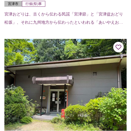
宮津市
行催(祭)事
宮津おどりは、古くから伝わる民謡「宮津節」と「宮津盆おどり
松坂」、それに九州地方から伝わったといわれる「あいやえおど
り」の三つが組み合わされて今に伝わる優雅な郷土芸能。“丹後の
宮津でピンと出した...