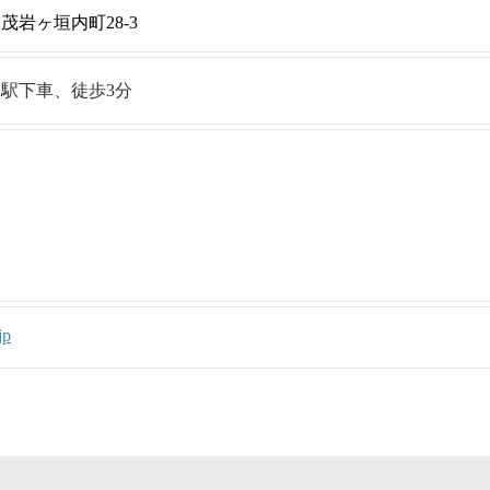
岩ヶ垣内町28-3
駅下車、徒歩3分
し
jp