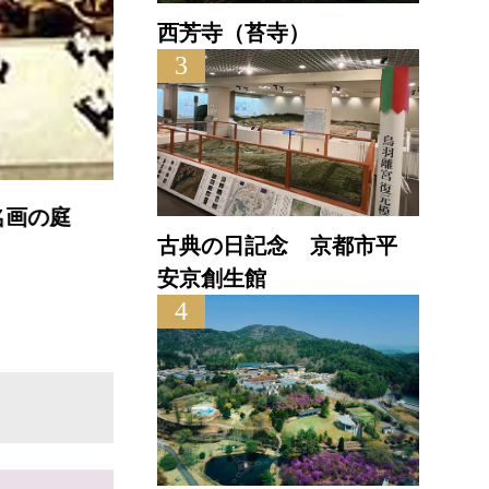
西芳寺（苔寺）
3
古典の日記念 京都市平
安京創生館
4