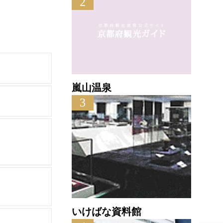
2
嵐山温泉
3
いけばな資料館