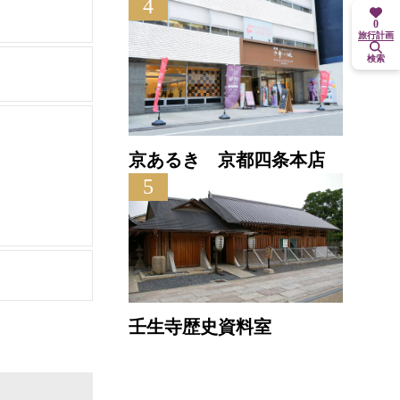
4
0
旅行計画
検索
京あるき 京都四条本店
5
壬生寺歴史資料室