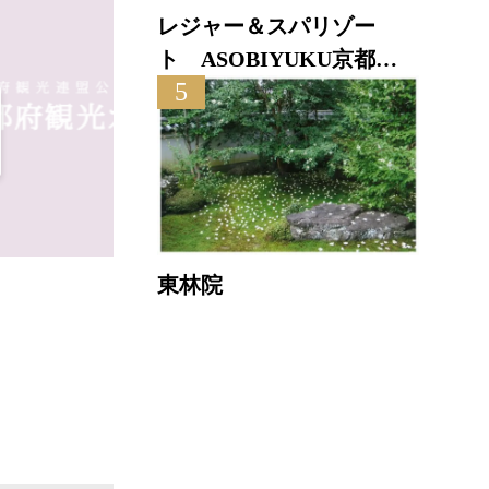
レジャー＆スパリゾー
ト ASOBIYUKU京都る
5
り渓温泉
東林院
ルルソン・キ・ボア
直線距離 : 0.7km