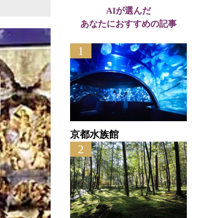
AIが選んだ
あなたにおすすめの記事
1
京都水族館
2
京都府立植物園
直線距離 : 0.3km
直