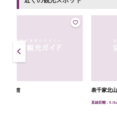
近くの観光スポット
表千家北山会館
直線距離 : 0.1km