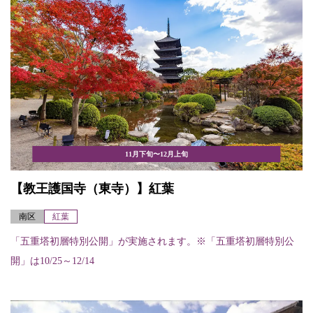
11月下旬〜12月上旬
【教王護国寺（東寺）】紅葉
南区
紅葉
「五重塔初層特別公開」が実施されます。※「五重塔初層特別公
開」は10/25～12/14