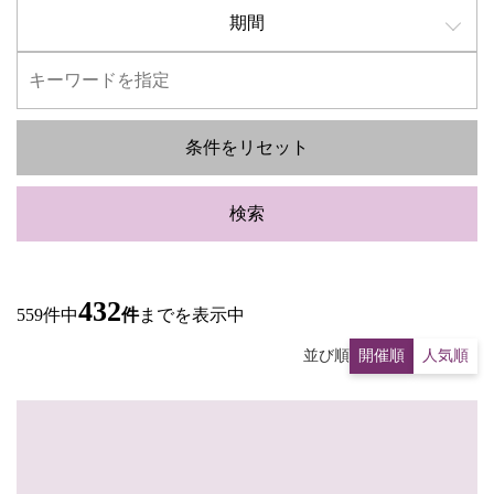
期間
条件をリセット
検索
432
559件中
件
までを表示中
並び順
開催順
人気順