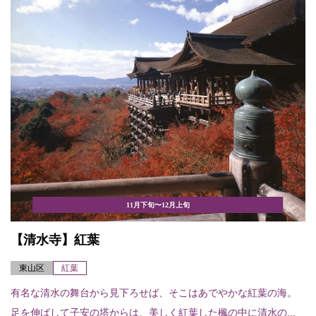
11月下旬〜12月上旬
【清水寺】紅葉
東山区
紅葉
有名な清水の舞台から見下ろせば、そこはあでやかな紅葉の海。
足を伸ばして子安の塔からは、美しく紅葉した楓の中に清水の...