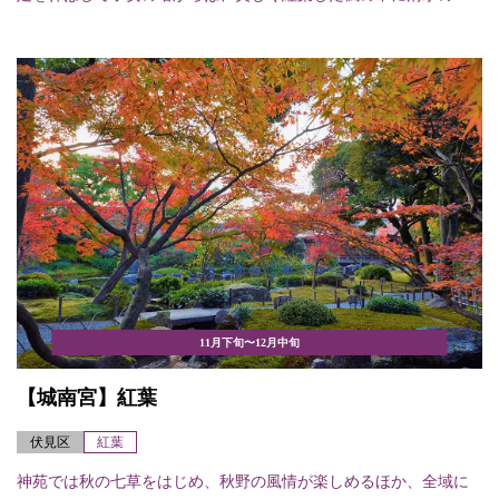
11月下旬〜12月中旬
【城南宮】紅葉
伏見区
紅葉
神苑では秋の七草をはじめ、秋野の風情が楽しめるほか、全域に