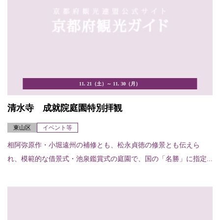
11. 21（土）～ 11. 30（月）
清水寺 成就院庭園特別拝観
東山区
イベント等
相阿弥原作・小堀遠州の補修とも、松永貞徳の修景とも伝えら
れ、模範的な借景式・池泉鑑賞式の庭園で、国の「名勝」に指定...