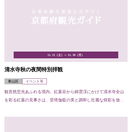
11. 21（土）～ 11. 30（月）
清水寺秋の夜間特別拝観
東山区
イベント等
観音慈悲光あふれる境内。紅葉谷から錦雲渓にかけて清水寺全山
を彩る紅葉の見事さは、堂塔伽藍の美と調和し壮麗な煌彩を放...