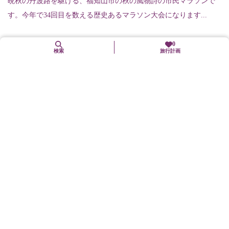
晩秋の丹波路を駆ける、福知山市の秋の風物詩の市民マラソンで
す。今年で34回目を数える歴史あるマラソン大会になります...
0
検索
旅行計画
11. 22（日）予定
里山ウォーク（高雄山から片原山を巡る）
城陽市
イベント等