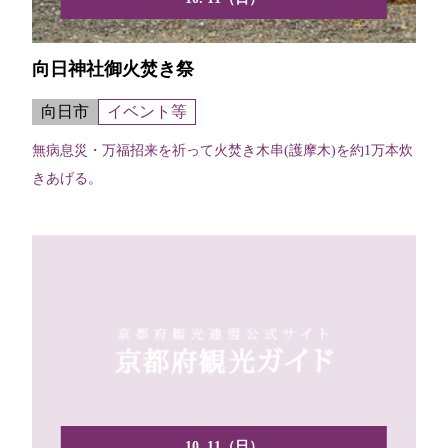
向日神社御火焚き祭
向日市
イベント等
無病息災・万福招来を祈って火焚き木串(護摩木)を約1万本炊
きあげる。
10. 11（日）