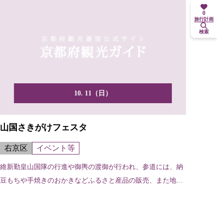
0
旅行計画
検索
10. 11（日）
山国さきがけフェスタ
右京区
イベント等
維新勤皇山国隊の行進や御輿の渡御が行われ、参道には、納
豆もちや手焼きのおかきなどふるさと産品の販売、また地元
の野菜...