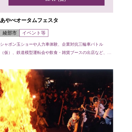
あやべオータムフェスタ
綾部市
イベント等
シャボン玉ショーや人力車体験、企業対抗三輪車バトル
（仮）、鉄道模型運転会や飲食・雑貨ブースの出店など、ス
ポーツ・芸...