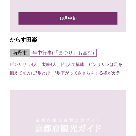
10月中旬
からす田楽
南丹市
年中行事(「まつり」も含む)
ビンササラ4人、太鼓4人、笛1人で構成。ビンササラは足を
揃えて前方に3歩とび、3歩下がってささらをする姿がカラス
に...