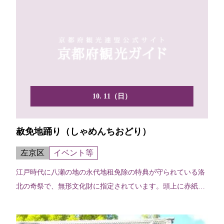
10. 11（日）
赦免地踊り（しゃめんちおどり）
左京区
イベント等
江戸時代に八瀬の地の永代地租免除の特典が守られている洛
北の奇祭で、無形文化財に指定されています。頭上に赤紙で
作った...