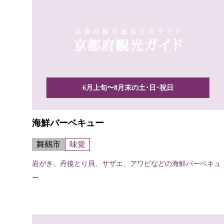
6月上旬〜8月末の土･日･祝日
海鮮バーベキュー
舞鶴市
味覚
岩がき、丹後とり貝、サザエ、アワビなどの海鮮バーベキュ
ー