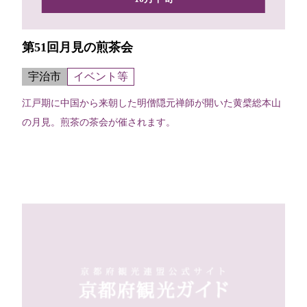
第51回月見の煎茶会
宇治市
イベント等
江戸期に中国から来朝した明僧隠元禅師が開いた黄檗総本山
の月見。煎茶の茶会が催されます。