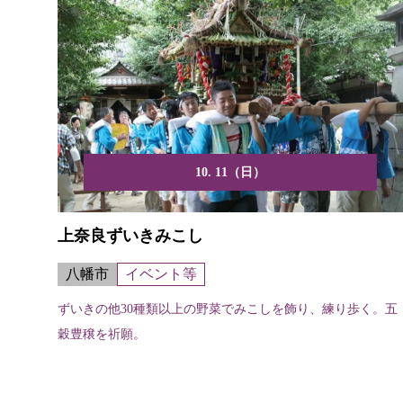
10. 11（日）
上奈良ずいきみこし
八幡市
イベント等
ずいきの他30種類以上の野菜でみこしを飾り、練り歩く。五
穀豊穣を祈願。