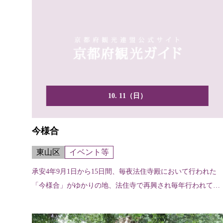
10. 11（日）
今様合
東山区
イベント等
承安4年9月1日から15日間、毎夜法住寺殿において行われた
「今様合」がゆかりの地、法住寺で再興され毎年行われてい
ま...