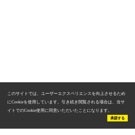
関連サイト
京都「文化」観光
京都戦乱のきずな
新しい京都観光を動画で紹介
京都府認証 優良住宅宿泊施設
京都府認証 安心のお宿
京都人材育成コンテンツ
このサイトでは、ユーザーエクスペリエンスを向上させるため
京都観光チャレンジ事業成果集
にCookieを使用しています。引き続き閲覧される場合は、当サ
イトでのCookie使用に同意いただいたことになります。
Global Web Site
承諾する
京都府文化観光大使