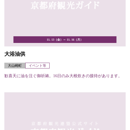
11. 13（金）～ 11. 16（月）
大浴油供
大山崎町
イベント等
歓喜天に油を注ぐ御祈祷。16日のみ大根炊きの接待があります。