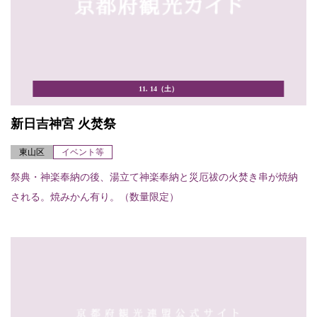
11. 14（土）
新日吉神宮 火焚祭
東山区
イベント等
祭典・神楽奉納の後、湯立て神楽奉納と災厄祓の火焚き串が焼納
される。焼みかん有り。（数量限定）