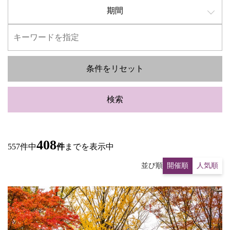
期間
条件をリセット
検索
408
557件中
件
までを表示中
並び順
開催順
人気順