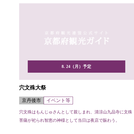
8. 24（月）予定
穴文殊大祭
京丹後市
イベント等
穴文殊はもんじゅさんとして親しまれ、清涼山九品寺に文殊
菩薩が祀られ智恵の神様として当日は夜店で賑わう。