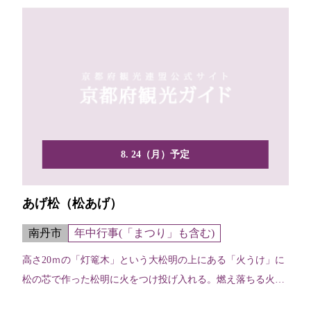
8. 24（月）予定
あげ松（松あげ）
南丹市
年中行事(「まつり」も含む)
高さ20ｍの「灯篭木」という大松明の上にある「火うけ」に
松の芯で作った松明に火をつけ投げ入れる。燃え落ちる火が
夜空...