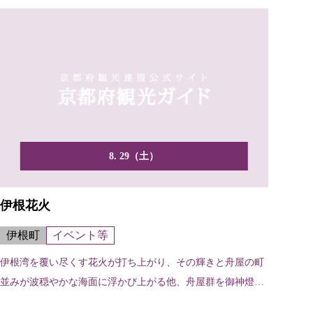
8. 29（土）
伊根花火
伊根町
イベント等
伊根湾を覆い尽くす花火が打ち上がり、その輝きと舟屋の町
並みが波穏やかな海面に浮かび上がる他、舟屋群を御神燈
（提灯）...