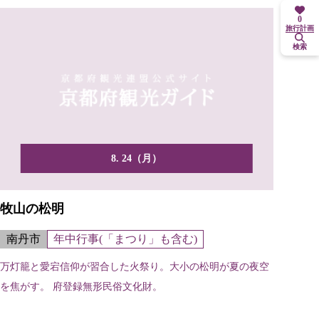
0
旅行計画
検索
8. 24（月）
牧山の松明
南丹市
年中行事(「まつり」も含む)
万灯籠と愛宕信仰が習合した火祭り。大小の松明が夏の夜空
を焦がす。 府登録無形民俗文化財。