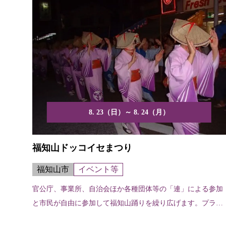
8. 23（日）～ 8. 24（月）
福知山ドッコイセまつり
福知山市
イベント等
官公庁、事業所、自治会ほか各種団体等の「連」による参加
と市民が自由に参加して福知山踊りを繰り広げます。プラカ
ードコ...