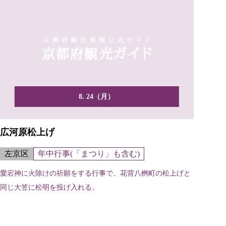
8. 24（月）
広河原松上げ
左京区
年中行事(「まつり」も含む)
愛宕神に火除けの祈願をする行事で、花背八桝町の松上げと
同じ大笠に松明を投げ入れる。