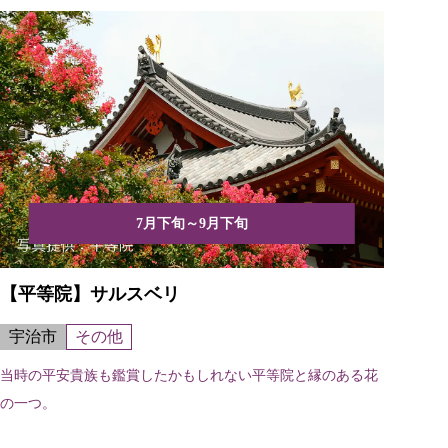
7月下旬～9月下旬
【平等院】サルスベリ
宇治市
その他
当時の平安貴族も鑑賞したかもしれない平等院と縁のある花
の一つ。