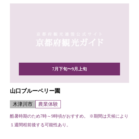
7月下旬〜9月上旬
山口ブルーベリー園
木津川市
農業体験
酷暑時期のため7時～9時頃がおすすめ。 ※期間は天候により
１週間程前後する可能性あり。