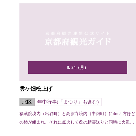
8. 24（月）
雲ケ畑松上げ
北区
年中行事(「まつり」も含む)
福蔵院境内（出谷町）と高雲寺境内（中畑町）に4m四方ほど
の櫓が組まれ、それに点火して盆の精霊送りと同時に火難除
けと...