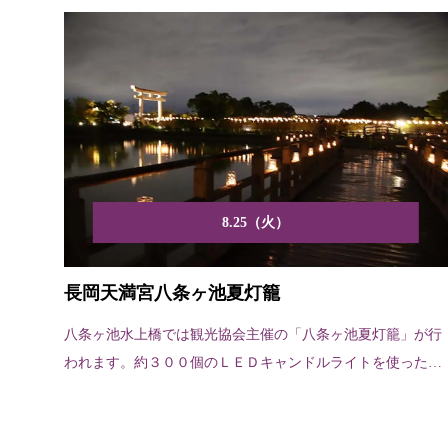
8.25（火）
長岡天満宮八条ヶ池夏灯籠
八条ヶ池水上橋では観光協会主催の「八条ヶ池夏灯籠」が行
われます。約３００個のＬＥＤキャンドルライトを使ったペ
ットボ...