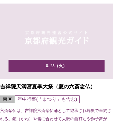
8. 25（火）
吉祥院天満宮夏季大祭（夏の六斎念仏）
南区
年中行事(「まつり」も含む)
六斎念仏は、吉祥院六斎念仏踊として継承され舞殿で奉納さ
れる。鉦（かね）や笛に合わせて太鼓の曲打ちや獅子舞が演
じられ...