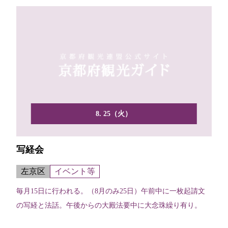
8. 25（火）
写経会
左京区
イベント等
毎月15日に行われる。（8月のみ25日）午前中に一枚起請文
の写経と法話。午後からの大殿法要中に大念珠繰り有り。