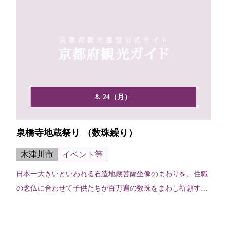
8. 24（月）
泉橋寺地蔵祭り （数珠繰り）
木津川市
イベント等
日本一大きいといわれる石造地蔵菩薩坐像のまわりを、住職
の念仏に合わせて子供たちが百万遍の数珠をまわし祈願す
る。