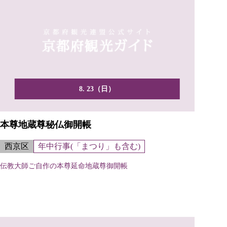
8. 23（日）
本尊地蔵尊秘仏御開帳
西京区
年中行事(「まつり」も含む)
伝教大師ご自作の本尊延命地蔵尊御開帳