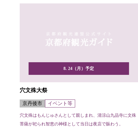
8. 24（月）予定
穴文殊大祭
京丹後市
イベント等
穴文殊はもんじゅさんとして親しまれ、清涼山九品寺に文殊
菩薩が祀られ智恵の神様として当日は夜店で賑わう。