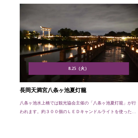
8.25（火）
長岡天満宮八条ヶ池夏灯籠
八条ヶ池水上橋では観光協会主催の「八条ヶ池夏灯籠」が行
われます。約３００個のＬＥＤキャンドルライトを使ったペ
ットボ...