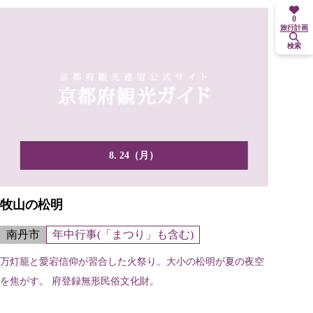
0
旅行計画
検索
8. 24（月）
牧山の松明
南丹市
年中行事(「まつり」も含む)
万灯籠と愛宕信仰が習合した火祭り。大小の松明が夏の夜空
を焦がす。 府登録無形民俗文化財。