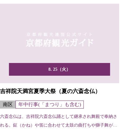
8. 25（火）
吉祥院天満宮夏季大祭（夏の六斎念仏）
南区
年中行事(「まつり」も含む)
六斎念仏は、吉祥院六斎念仏踊として継承され舞殿で奉納さ
れる。鉦（かね）や笛に合わせて太鼓の曲打ちや獅子舞が演
じられ...