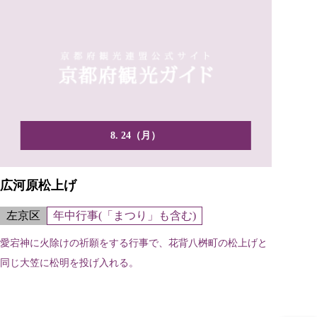
8. 24（月）
広河原松上げ
左京区
年中行事(「まつり」も含む)
愛宕神に火除けの祈願をする行事で、花背八桝町の松上げと
同じ大笠に松明を投げ入れる。