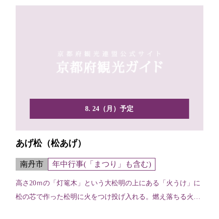
8. 24（月）予定
あげ松（松あげ）
南丹市
年中行事(「まつり」も含む)
高さ20ｍの「灯篭木」という大松明の上にある「火うけ」に
松の芯で作った松明に火をつけ投げ入れる。燃え落ちる火が
夜空...