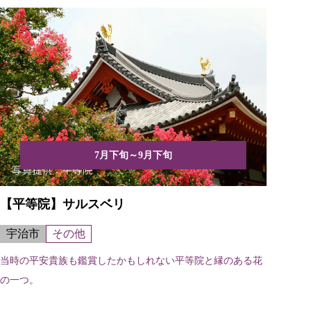
7月下旬～9月下旬
【平等院】サルスベリ
宇治市
その他
当時の平安貴族も鑑賞したかもしれない平等院と縁のある花
の一つ。