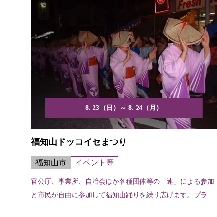
8. 23（日）～ 8. 24（月）
福知山ドッコイセまつり
福知山市
イベント等
官公庁、事業所、自治会ほか各種団体等の「連」による参加
と市民が自由に参加して福知山踊りを繰り広げます。プラカ
ードコ...