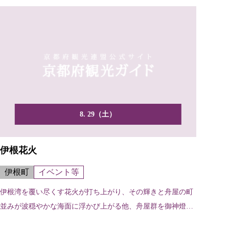
8. 29（土）
伊根花火
伊根町
イベント等
伊根湾を覆い尽くす花火が打ち上がり、その輝きと舟屋の町
並みが波穏やかな海面に浮かび上がる他、舟屋群を御神燈
（提灯）...