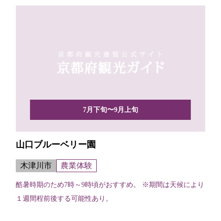
7月下旬〜9月上旬
山口ブルーベリー園
木津川市
農業体験
酷暑時期のため7時～9時頃がおすすめ。 ※期間は天候により
１週間程前後する可能性あり。