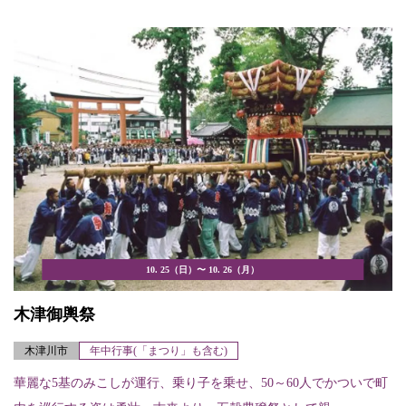
10. 25（日）〜 10. 26（月）
木津御輿祭
木津川市
年中行事(「まつり」も含む)
華麗な5基のみこしが運行、乗り子を乗せ、50～60人でかついで町