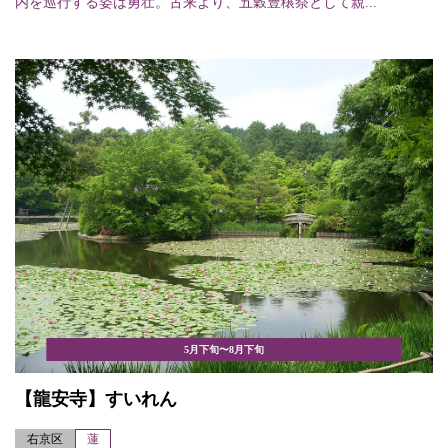
内を巡行する姿は勇壮。古来より、五穀豊穣祭として親...
5月下旬〜8月下旬
【龍安寺】すいれん
右京区
蓮