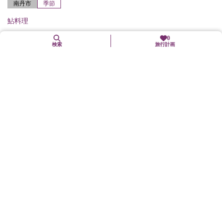
南丹市
季節
鮎料理
0
検索
旅行計画
10. 27（火）
秋季献茶祭