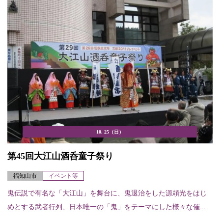
10. 25（日）
第45回大江山酒呑童子祭り
福知山市
イベント等
鬼伝説で有名な「大江山」を舞台に、鬼退治をした源頼光をはじ
めとする武者行列、日本唯一の「鬼」をテーマにした様々な催...