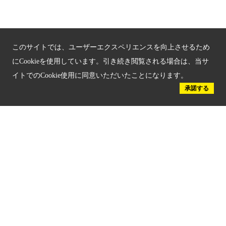
京都府認証 優良住宅宿泊施設
京都府認証 安心のお宿
このサイトでは、ユーザーエクスペリエンスを向上させるため
京都人材育成コンテンツ
にCookieを使用しています。引き続き閲覧される場合は、当サ
京都観光チャレンジ事業成果集
イトでのCookie使用に同意いただいたことになります。
承諾する
Global Web Site
京都府文化観光大使
公益社団法人
京都府観光連盟