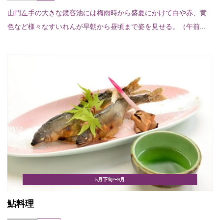
山門左手の大きな鏡容池には梅雨時から盛夏にかけて白や赤、黄
色など様々なすいれんが早朝から昼頃まで姿を見せる。（午前...
5月下旬〜9月
鮎料理