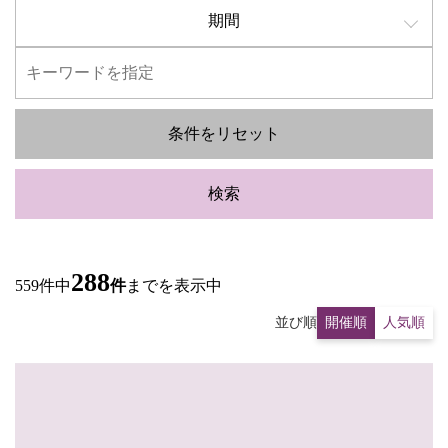
期間
条件をリセット
検索
288
559件中
件
までを表示中
並び順
開催順
人気順