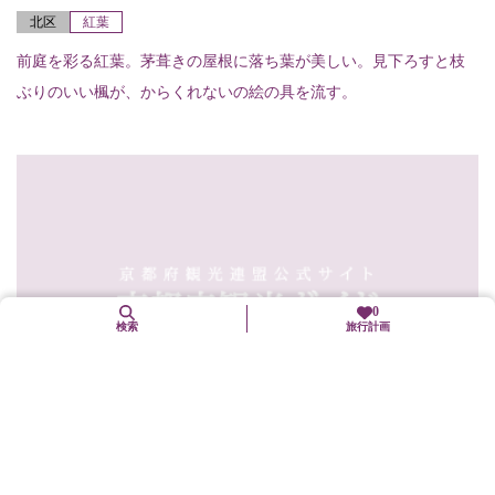
北区
紅葉
前庭を彩る紅葉。茅葺きの屋根に落ち葉が美しい。見下ろすと枝
ぶりのいい楓が、からくれないの絵の具を流す。
0
検索
旅行計画
11月中旬〜11月下旬
【鹿苑寺（金閣寺）】紅葉