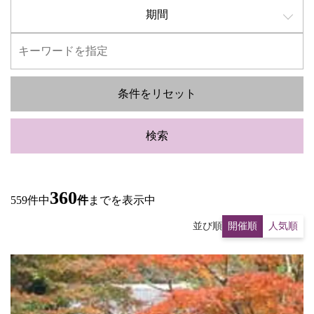
期間
条件をリセット
検索
360
559件中
件
までを表示中
並び順
開催順
人気順