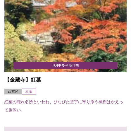
11月中旬〜11月下旬
【金蔵寺】紅葉
西京区
紅葉
紅葉の隠れ名所といわれ、ひなびた堂宇に寄り添う楓樹はかえっ
て趣深い。