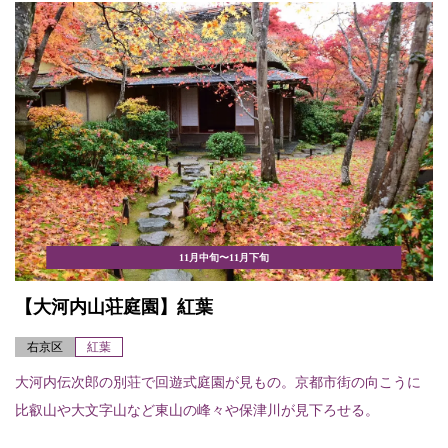
11月中旬〜11月下旬
【大河内山荘庭園】紅葉
右京区
紅葉
大河内伝次郎の別荘で回遊式庭園が見もの。京都市街の向こうに
比叡山や大文字山など東山の峰々や保津川が見下ろせる。