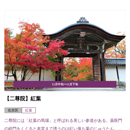
11月中旬〜11月下旬
【二尊院】紅葉
右京区
紅葉
二尊院には「紅葉の馬場」と呼ばれる美しい参道がある。薬医門
の総門をくぐると本堂まで誘うのは紅い落ち葉のじゅうたん。...