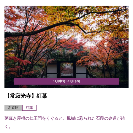
11月中旬〜11月下旬
【常寂光寺】紅葉
右京区
紅葉
茅葺き屋根の仁王門をくぐると、楓樹に彩られた石段の参道が続
く。