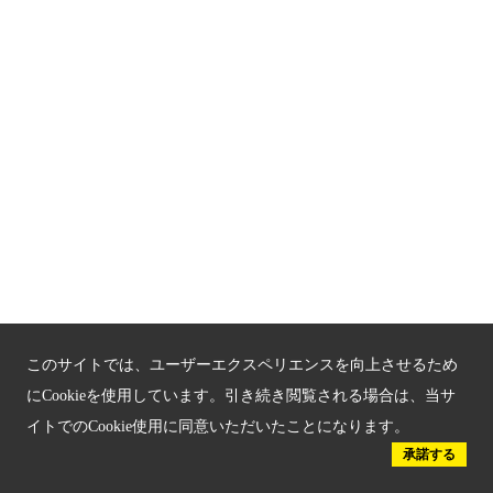
もうひとつの京都メディアライブラリー（外部サイト）
関連サイト
京都「文化」観光
京都戦乱のきずな
新しい京都観光を動画で紹介
京都府認証 優良住宅宿泊施設
京都府認証 安心のお宿
京都人材育成コンテンツ
このサイトでは、ユーザーエクスペリエンスを向上させるため
にCookieを使用しています。引き続き閲覧される場合は、当サ
京都観光チャレンジ事業成果集
イトでのCookie使用に同意いただいたことになります。
承諾する
Global Web Site