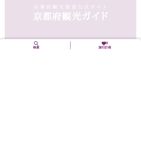
0
検索
旅行計画
11. 3（火・祝）予定
智恵地蔵祭
南丹市
イベント等
当地に祀られた智恵地蔵尊にかかる年一度の祭で、この日は知恵
にあずかる為、多くの子ども連れの参拝者で賑わう。