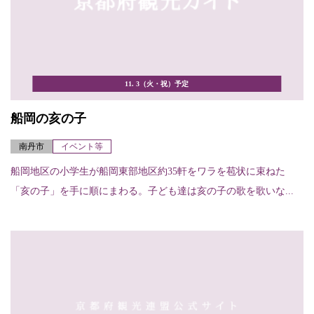
11. 3（火・祝）予定
船岡の亥の子
南丹市
イベント等
船岡地区の小学生が船岡東部地区約35軒をワラを苞状に束ねた
「亥の子」を手に順にまわる。子ども達は亥の子の歌を歌いな...