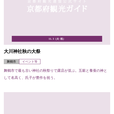
11. 3（火･祝）
大川神社秋の大祭
舞鶴市
イベント等
舞鶴市で最も古い神社の秋祭りで露店が並ぶ。五穀と養蚕の神と
して名高く、氏子が豊作を祝う。