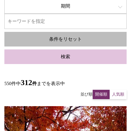
期間
条件をリセット
検索
312
550件中
件
までを表示中
並び順
開催順
人気順