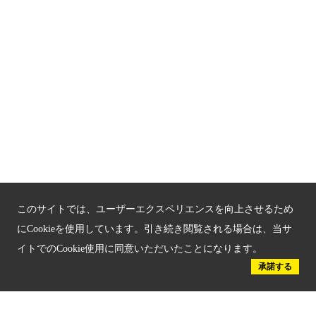
京都戦乱のきずな
新しい京都観光を動画で紹介
京都府認証 優良住宅宿泊施設
京都府認証 安心のお宿
京都人材育成コンテンツ
京都観光チャレンジ事業成果集
このサイトでは、ユーザーエクスペリエンスを向上させるため
Global Web Site
にCookieを使用しています。引き続き閲覧される場合は、当サ
イトでのCookie使用に同意いただいたことになります。
京都府文化観光大使
承諾する