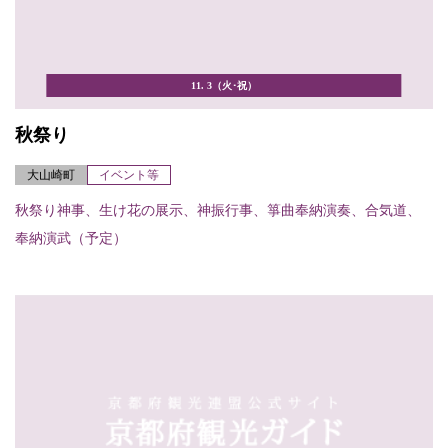
11. 3（火･祝）
秋祭り
大山崎町
イベント等
秋祭り神事、生け花の展示、神振行事、箏曲奉納演奏、合気道、
奉納演武（予定）