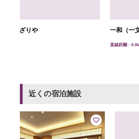
一和（一文字屋和輔）
直線距離 : 0.0km
近くの宿泊施設