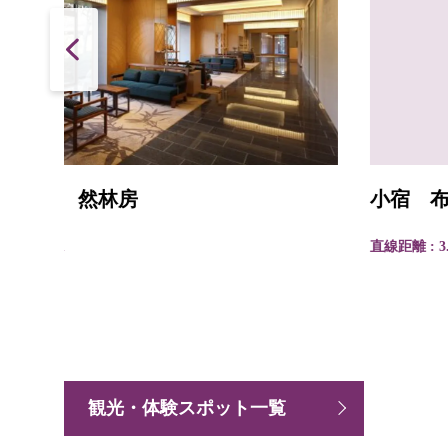
小宿 布屋
直線距離 : 3.2km
観光・体験スポット一覧