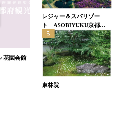
レジャー＆スパリゾー
ト ASOBIYUKU京都る
5
り渓温泉
ザ ロイヤルパーク キャンバス 京都二条
直線距離 : 3.8km
直
東林院