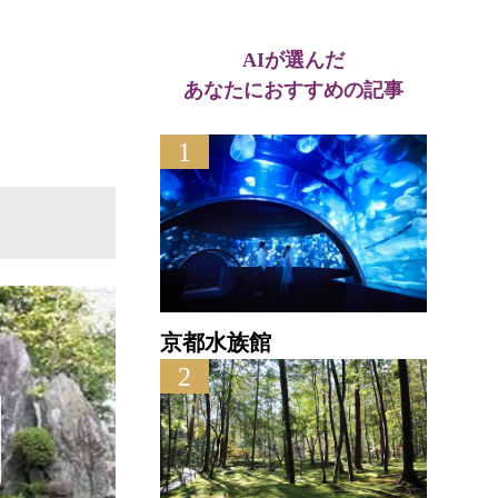
直線距離 : 0.3km
AIが選んだ
直
あなたにおすすめの記事
1
京都水族館
2