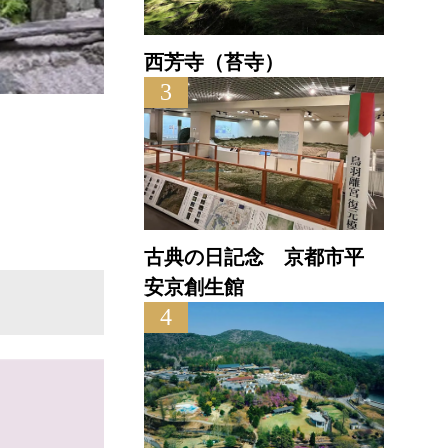
西芳寺（苔寺）
3
泉仙 大慈院店
直線距離 : 0.4km
直
古典の日記念 京都市平
安京創生館
4