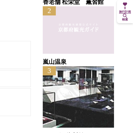
香老舗 松栄堂 薫習館
0
2
旅行計画
検索
嵐山温泉
3