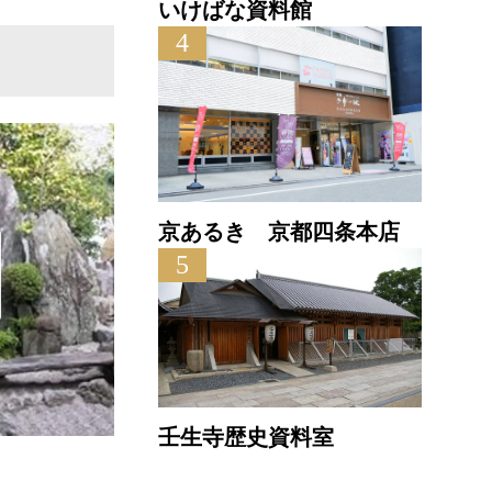
いけばな資料館
4
京あるき 京都四条本店
5
壬生寺歴史資料室
大仙院