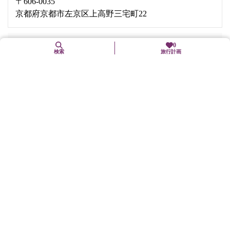
〒606-0035
京都府京都市左京区上高野三宅町22
0
交通手段
検索
旅行計画
叡山電鉄「八幡前」駅下車、徒歩5分
叡山電鉄「三宅八幡」駅下車、徒歩8分
京都バス（大原行き）「三宅八幡」下車
京都バス（岩倉実相院行き）「八幡前」下車
駐車場
有（普通車30台）
バリアフリー関連