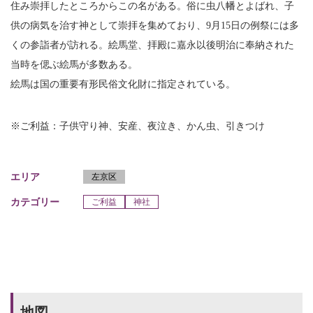
住み崇拝したところからこの名がある。俗に虫八幡とよばれ、子
供の病気を治す神として崇拝を集めており、9月15日の例祭には多
くの参詣者が訪れる。絵馬堂、拝殿に嘉永以後明治に奉納された
当時を偲ぶ絵馬が多数ある。
絵馬は国の重要有形民俗文化財に指定されている。
※ご利益：子供守り神、安産、夜泣き、かん虫、引きつけ
エリア
左京区
カテゴリー
ご利益
神社
地図