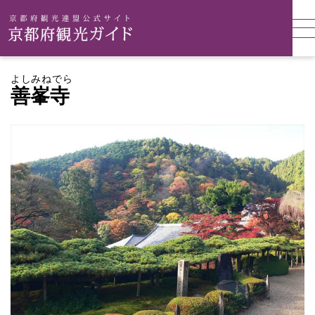
よしみねでら
善峯寺