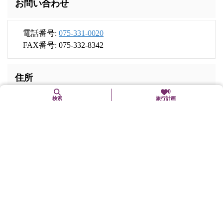
お問い合わせ
電話番号:
075-331-0020
FAX番号: 075-332-8342
住所
0
検索
旅行計画
〒610-1133
京都府京都市西京区大原野小塩町1372
交通手段
JR向日町駅、阪急東向日駅よりタクシー約15分
駐車場