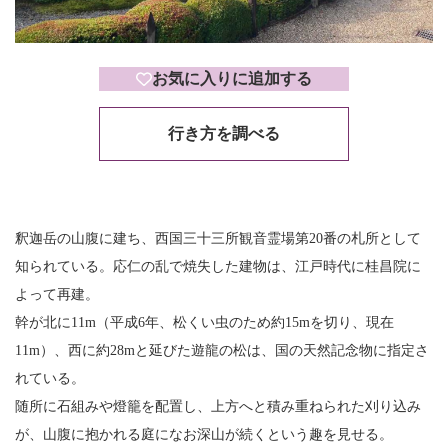
お気に入りに追加する
行き方を調べる
釈迦岳の山腹に建ち、西国三十三所観音霊場第20番の札所として
知られている。応仁の乱で焼失した建物は、江戸時代に桂昌院に
よって再建。
幹が北に11m（平成6年、松くい虫のため約15mを切り、現在
11m）、西に約28mと延びた遊龍の松は、国の天然記念物に指定さ
れている。
随所に石組みや燈籠を配置し、上方へと積み重ねられた刈り込み
が、山腹に抱かれる庭になお深山が続くという趣を見せる。