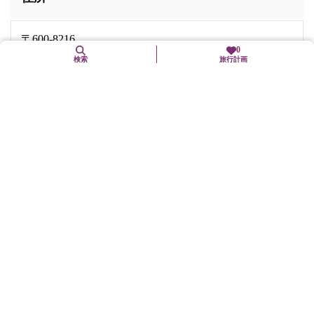
〒600-8216
0
京都府京都市下京区烏丸通七条下る東塩小路町721-
検索
旅行計画
1 JR京都駅正面
交通手段
各線「京都」駅下車、徒歩2分
駐車場
無
バリアフリー関連